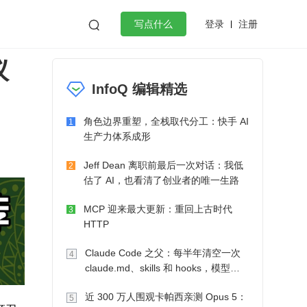
登录
注册

写点什么
议
效工作
数据库
Python
音视频
InfoQ 编辑精选
golang
微服务架构
flutter
角色边界重塑，全栈取代分工：快手 AI
1
生产力体系成形
Jeff Dean 离职前最后一次对话：我低
2
估了 AI，也看清了创业者的唯一生路
MCP 迎来最大更新：重回上古时代
3
HTTP
Claude Code 之父：每半年清空一次
4
claude.md、skills 和 hooks，模型自
己会想办法
近 300 万人围观卡帕西亲测 Opus 5：
5