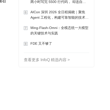
抚顺召
两小时写完 5500 行代码， 却连自己
写的游戏都玩不了
AICon 深圳 2026 全日程揭晓｜聚焦
6
Agent 工程化，构建可靠智能的技术路
径
Ming-Flash-Omni：全模态统一大模型
7
的关键技术与实践
FDE 又不够了
8
查看更多 InfoQ 精选内容 >