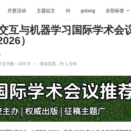
全部标签

月更活动
主题征文
AI
golang
人机交互与机器学习国际学术会
penHarmony
算法
学习方法
Web3.0
高
2026）
程序员
运维
深度思考
低代码
redis
r
本文字数：329 字
阅读完需：约 1 分钟