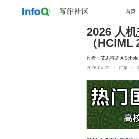
首页
2026 
移动开发
Java
开源
架构
O
（HCIML 
前端
AI
大数据
团队管理
查看更多

作者：
艾思科蓝 AiSchola
2026-04-22
广东