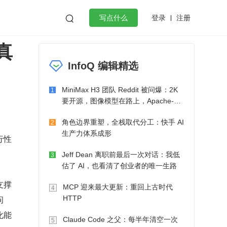
登录
注册

写点什么
真
效工作
数据库
Python
音视频
InfoQ 编辑精选
golang
微服务架构
flutter
MiniMax H3 团队 Reddit 被问爆：2K
1
要开源，图像模型在路上，Apache-2.0
也在考虑了
角色边界重塑，全栈取代分工：快手 AI
2
生产力体系成形
行性
Jeff Dean 离职前最后一次对话：我低
3
估了 AI，也看清了创业者的唯一生路
支撑
MCP 迎来最大更新：重回上古时代
4
问
HTTP
化能
Claude Code 之父：每半年清空一次
5