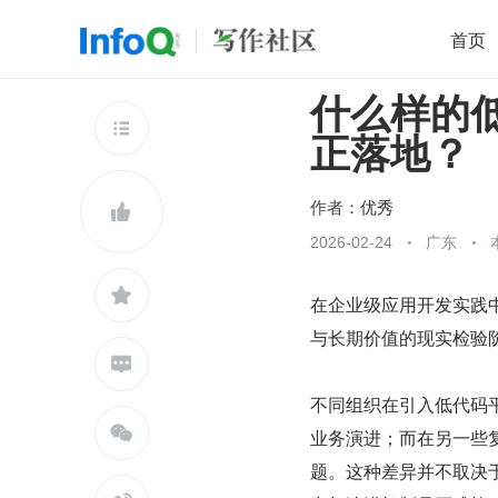
首页
什么样的低
移动开发
Java
开源
架构
O

正落地？
前端
AI
大数据
团队管理
查看更多

作者：
优秀

2026-02-24
广东

在企业级应用开发实践
与长期价值的现实检验

不同组织在引入低代码

业务演进；而在另一些
题。这种差异并不取决