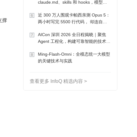
claude.md、skills 和 hooks，模型自
己会想办法
近 300 万人围观卡帕西亲测 Opus 5：
6
支撑
两小时写完 5500 行代码， 却连自己
写的游戏都玩不了
AICon 深圳 2026 全日程揭晓｜聚焦
7
Agent 工程化，构建可靠智能的技术路
径
Ming-Flash-Omni：全模态统一大模型
8
的关键技术与实践
查看更多 InfoQ 精选内容 >