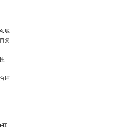
领域
目复
性；
合结
标在