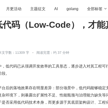
全部标签

月更活动
主题征文
AI
golang
代码（Low-Code），才能
penHarmony
算法
学习方法
Web3.0
高
程序员
运维
深度思考
低代码
redis
本文字数：11309 字
阅读完需：约 37 分钟
中，低代码已从强调开发效率的工具形态，逐步进入对其工程可
阶段。
平台后的落地效果存在明显差异：部分场景中，低代码能够稳定
复杂环境下，则暴露出扩展性不足、性能瓶颈与治理能力缺失等
于是否采用低代码技术本身，而更多源于其底层架构设计、工程