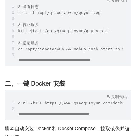
# 查看日志
tail -f /opt/qiaoqiaoyun/qqyun.log
# 停止服务
kill $(cat /opt/qiaoqiaoyun/qqyun.pid)
# 启动服务
cd /opt/qiaoqiaoyun && nohup bash start.sh >> qq
二、一键 Docker 安装
复制代码
curl -fsSL https://www.qiaoqiaoyun.com/docker-in
脚本自动安装 Docker 和 Docker Compose，拉取镜像并编