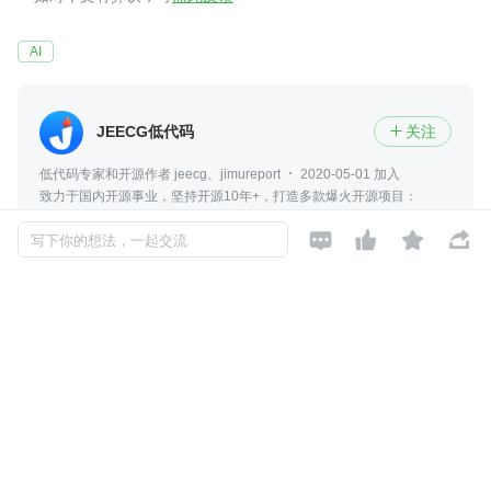
AI
JEECG低代码
关注

低代码专家和开源作者 jeecg、jimureport
2020-05-01 加入
致力于国内开源事业，坚持开源10年+，打造多款爆火开源项目：
JeecgBoot低代码平台、JimuReport积木报表工具、Jeewx微信管家系




统。连续多年荣获十大优秀开源项目、低代码厂商TOP50、CSDN专家
写下你的想法，一起交流
访谈等等
评论
暂无评论
Copyright © 2026, Geekbang Technology Ltd. All rights reserved. 极客邦控
股（北京）有限公司