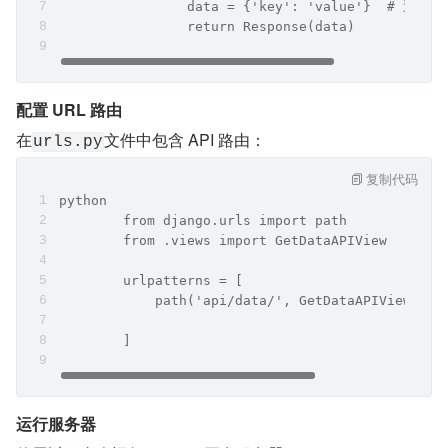
	        data = {'key': 'value'}  # 返回数
	        return Response(data)
配置 URL 路由
在
文件中包含 API 路由：
urls.py
复制代码
python
	from django.urls import path  
	from .views import GetDataAPIView  
	urlpatterns = [  
	    path('api/data/', GetDataAPIView.as_
	]
运行服务器