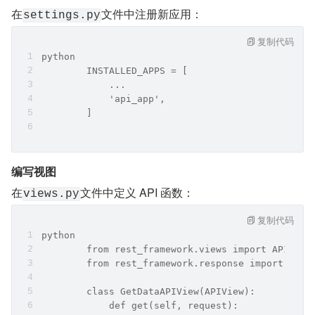
在
文件中注册新应用：
settings.py
复制代码
python
	INSTALLED_APPS = [  
	    ...  
	    'api_app',  
	]
编写视图
在
文件中定义 API 函数：
views.py
复制代码
python
	from rest_framework.views import APIView
	from rest_framework.response import Resp
	class GetDataAPIView(APIView):  
	    def get(self, request):  