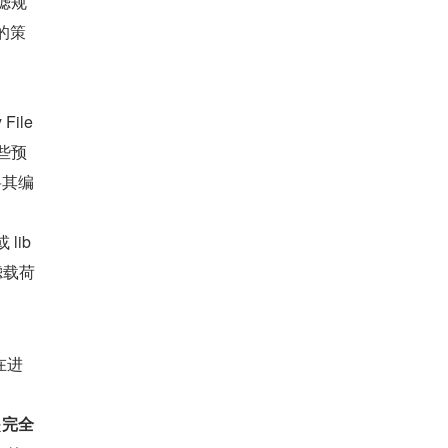
过滤规
的策
ile
这些预
将其编
lib
滤载荷
在进
是
完全