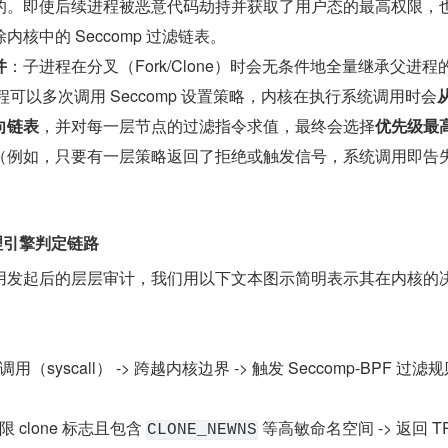
的。即使后续进程被恶意代码劫持并获取了用户态的最高权限，
核中的 Seccomp 过滤链表。
并
：子进程在分叉（Fork/Clone）时会无条件地全量继承父进程的
进程可以多次调用 Seccomp 设置策略，内核在执行系统调用时会
向链表
，并对每一层节点的过滤指令求值，最终会选择
优先级最
（例如，只要有一层策略返回了拒绝或触发信号，系统调用即告
 推理引擎判定链路
用发起后的层层审计，我们用以下文本图示简明表示其在内核的
syscall） -> 跨越内核边界 -> 触发 Seccomp-BPF 过滤
clone 标志且包含 
 等高敏命名空间 -> 返回 TR
CLONE_NEWNS