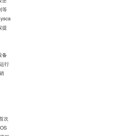
极堡
制等
sca
权提
设备
用运行
销
 首次
S 