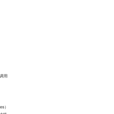
统调用
es）