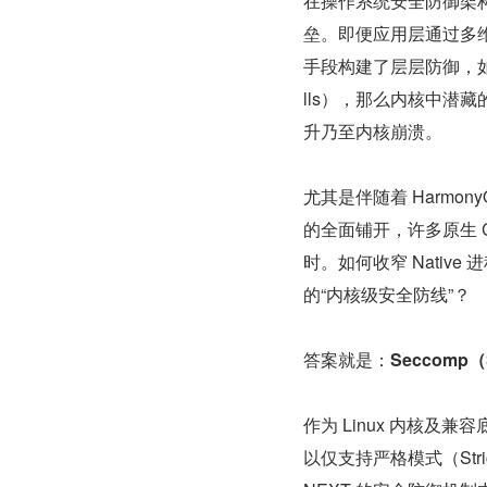
在操作系统安全防御架构
垒。即便应用层通过多维
手段构建了层层防御，如
lls），那么内核中潜
升乃至内核崩溃。
尤其是伴随着 Harmon
的全面铺开，许多原生 C/
时。如何收窄 Nati
的“内核级安全防线”？
答案就是：
Seccomp（S
作为 Linux 内核及兼容
以仅支持严格模式（Str