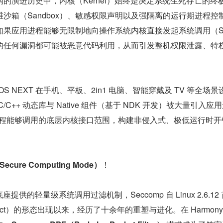
的演进历史中，内核（Kernel）始终是决定系统生死存亡的终
沙箱（Sandbox）、敏感权限声明以及强隔离的运行期进程控
果应用进程能够无限制地向操作系统内核直接发起系统调用（Sy
藏的任何漏洞都可能被恶意代码利用，从而引发整机权限泄露、特
yOS NEXT 在手机、平板、2in1 电脑、智能穿戴及 TV 等全场景
C++ 动态库与 Native 组件（基于 NDK 开发）被大量引入应
ve 进程能够调用的底层内核接口范围，构建非侵入式、极低运行时开
ecure Computing Mode）
！
底座提供的轻量级系统调用过滤机制，Seccomp 自 Linux 2.6.12
ict）的形态出现以来，经历了十余年的重塑与进化。在 HarmonyO