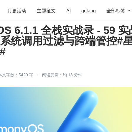
全部标签

月更活动
主题征文
AI
golang
OS 6.1.1 全栈实战录 - 59 
penHarmony
算法
学习方法
Web3.0
高
mp 系统调用过滤与跨端管控#
程序员
运维
深度思考
低代码
redis
#
本文字数：5420 字
阅读完需：约 18 分钟