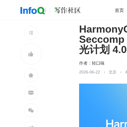
首页
Harmony
移动开发
Java
开源
架构
O

Secco
前端
AI
大数据
团队管理
光计划 4.0
查看更多


作者：
轻口味
2026-06-22
北京


