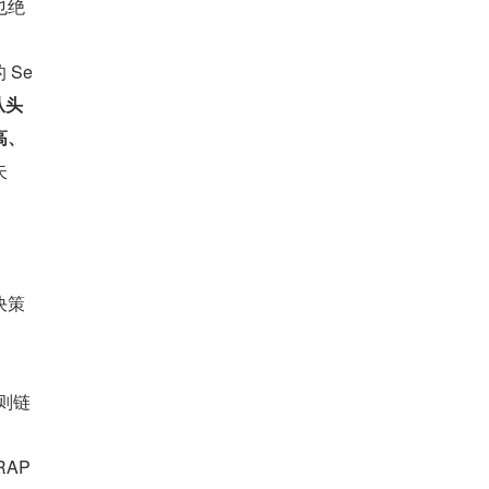
也绝
 Se
从头
高、
失
决策
规则链
AP 