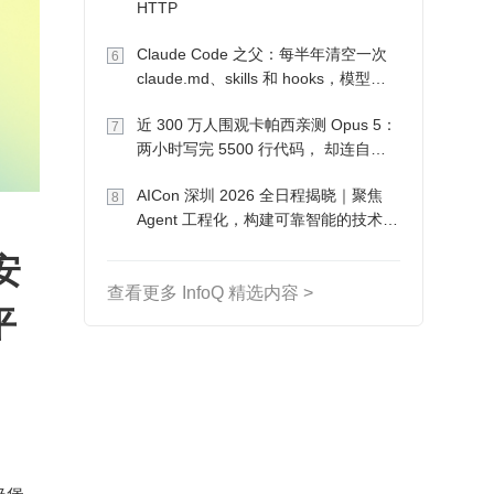
HTTP
Claude Code 之父：每半年清空一次
6
claude.md、skills 和 hooks，模型自
己会想办法
近 300 万人围观卡帕西亲测 Opus 5：
7
两小时写完 5500 行代码， 却连自己
写的游戏都玩不了
AICon 深圳 2026 全日程揭晓｜聚焦
8
Agent 工程化，构建可靠智能的技术路
径
安
查看更多 InfoQ 精选内容 >
平