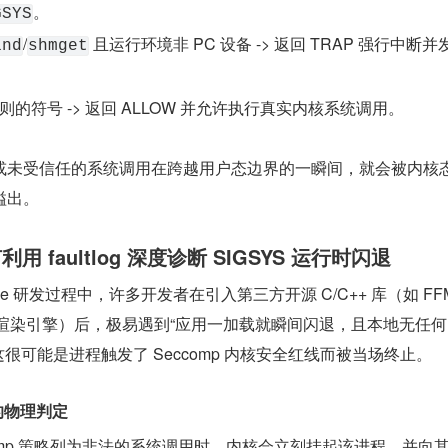
。
GSYS
/
ind
shmget
的符号 -> 返回 ALLOW 并允许执行真实内核系统调用。
或未受信任的系统调用在跨越用户态边界的一瞬间，就会被内核
溢出。
 faultlog 深度诊断 SIGSYS 运行时闪退
ve 研发过程中，许多开发者在引入第三方开源 C/C++ 库（如 FF
定义渲染引擎）后，极易遇到“应用一加载就瞬间闪退，且本地无任何 A
这很可能是进程触发了 Seccomp 内核安全红线而被当场终止。
S 的物理判定