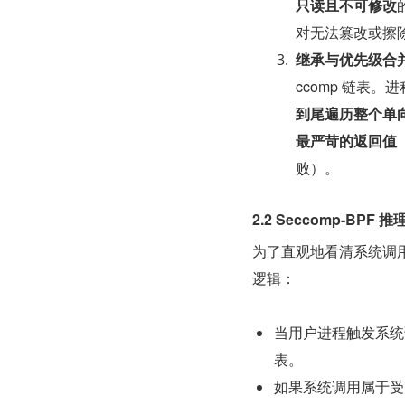
只读且不可修改
对无法篡改或擦除内
继承与优先级合
ccomp 链表。
到尾遍历整个单
最严苛的返回值
败）。
2.2 Seccomp-BPF
为了直观地看清系统调
逻辑：
当用户进程触发系统调用（
表。
如果系统调用属于受限 