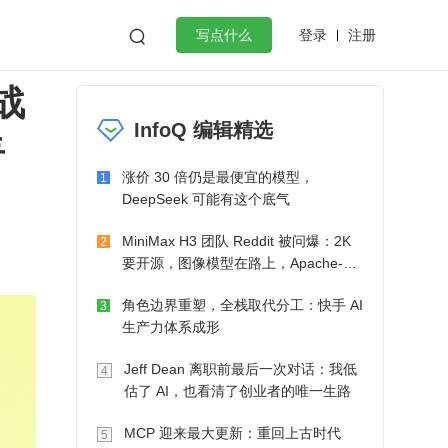
登录
注册

写点什么
实战
效工作
数据库
Python
音视频
星
InfoQ 编辑精选
golang
微服务架构
flutter
涨价 30 倍仍是最便宜的模型，
1
DeepSeek 可能有这个底气
MiniMax H3 团队 Reddit 被问爆：2K
2
要开源，图像模型在路上，Apache-2.0
也在考虑了
角色边界重塑，全栈取代分工：快手 AI
3
生产力体系成形
Jeff Dean 离职前最后一次对话：我低
4
估了 AI，也看清了创业者的唯一生路
MCP 迎来最大更新：重回上古时代
5