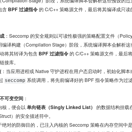
ompilation Stage）阶段，系统编译脚本会解析这些预设的
含 
BPF 过滤指令
 的 C/C++ 策略源文件，最后将其编译成只读
成
：Seccomp 的安全规则以可读性极强的策略配置文件（Policy F
译构建（Compilation Stage）阶段，系统编译脚本会解析
动将其转译为包含 
BPF 过滤指令
 的 C/C++ 策略源文件，最后
链接库。
核
：当应用进程或 Native 守护进程在用户态启动时，初始化脚本或 
起 
 系统调用，将先前编译好的 BPF 指令策略作为过
seccomp
不可变空间
：
内核，便会以 
单向链表（Singly Linked List）
 的数据结构挂载
Struct）的安全描述符中。
于绝对的防御目的，已注入内核的 Seccomp 策略在内存空间中