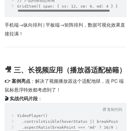
// 产品列表动态布局
GridItem({ span: { xs: 12, sm: 6, md: 4 } })
手机端→纵向排列 | 平板端→矩阵排列，数据可视化效果直
接拉满！
🎥 三、长视频应用（播放器适配秘籍）
👉 案例亮点
：解决了视频播放器这个适配地狱，连 PC 端
鼠标悬浮特效都考虑到了！
🎬 实战代码片段
：
复制代码
VideoPlayer()
  .controlsVisible(hoverStatus || breakPoint 
  .aspectRatio(breakPoint === 'md' ? 16/9 : 21/9