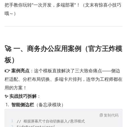
把手教你玩转"一次开发，多端部署"！（文末有惊喜小技巧
哦～）
🚀 一、商务办公应用案例（官方王炸模
板）
👉 案例亮点
：这个模板直接解决了三大致命痛点——侧边
栏适配、分栏布局切换、多端卡片排列，连华为工程师都在
用的方案！
✨ 实战技巧拆解
：
智能侧边栏
（备忘录模块）
复制代码
// 根据屏幕尺寸自动切换嵌入/悬浮模式
SideBarContainer(