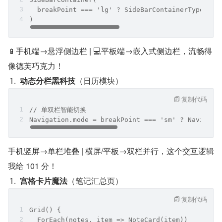
  breakPoint === 'lg' ? SideBarContainerType.Emb
)
📱手机端→悬浮侧边栏 | 💻平板端→嵌入式侧边栏，流畅得
像德芙巧克力！
动态分栏黑科技
（日历模块）
复制代码
// 单双栏智能切换
Navigation.mode = breakPoint === 'sm' ? Navigati
手机竖屏→单栏堆叠 | 横屏/平板→双栏并行，这个交互逻辑
我给 101 分！
宫格卡片魔法
（笔记汇总页）
复制代码
Grid() {
  ForEach(notes, item => NoteCard(item))