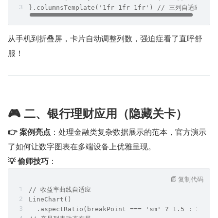
}.columnsTemplate('1fr 1fr 1fr') // 三列自适应
从手机到折叠屏，卡片自动调整列数，强迫症看了直呼舒
服！
🎮 二、银行理财应用（隐藏关卡）
👉 案例亮点
：处理金融类复杂数据展示的范本，官方演示
了如何让数字图表在多端设备上优雅呈现。
💡 偷师技巧
：
复制代码
// 收益率曲线自适应
LineChart()
  .aspectRatio(breakPoint === 'sm' ? 1.5 : 2.3)