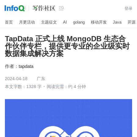

登录
首页
月更活动
主题征文
AI
golang
移动开发
Java
开源
TapData 正式上线 MongoDB 生态合
作伙伴专栏，提供更专业的企业级实时
数据集成解决方案
作者：
tapdata
2024-04-18
广东
本文字数：1328 字
阅读完需：约 4 分钟