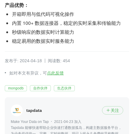
产品优势：
开箱即用与低代码可视化操作
内置 100+ 数据连接器，稳定的实时采集和传输能力
秒级响应的数据实时计算能力
稳定易用的数据实时服务能力
发布于: 2024-04-18
阅读数: 454
如对本文有异议，可
点此反馈
mongodb
合作伙伴
生态伙伴
tapdata
关注

Make Your Data on Tap
2021-04-23 加入
Tapdata 能够快速帮助企业快速打通数据孤岛，构建主数据服务平台，
为业务提供统一、完整、实时的数据。现已上线永久免费的异构数据库