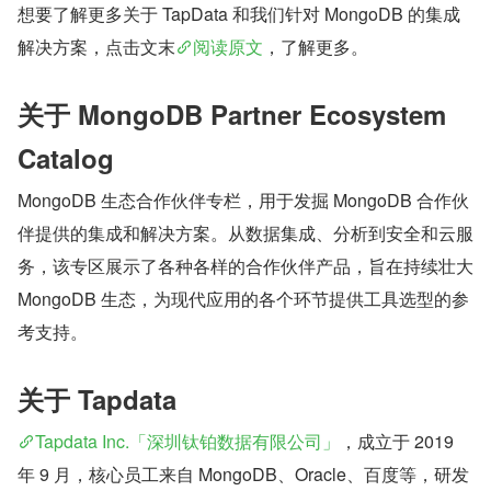
想要了解更多关于 TapData 和我们针对 MongoDB 的集成
解决方案，点击文末
阅读原文
，了解更多。
关于 MongoDB Partner Ecosystem 
Catalog
MongoDB 生态合作伙伴专栏，用于发掘 MongoDB 合作伙
伴提供的集成和解决方案。从数据集成、分析到安全和云服
务，该专区展示了各种各样的合作伙伴产品，旨在持续壮大 
MongoDB 生态，为现代应用的各个环节提供工具选型的参
考支持。
关于 Tapdata
Tapdata Inc.「深圳钛铂数据有限公司」
，成立于 2019 
年 9 月，核心员工来自 MongoDB、Oracle、百度等，研发