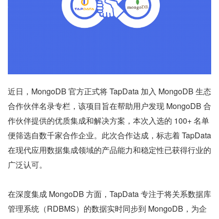
近日，MongoDB 官方正式将 TapData 加入 MongoDB 生态
合作伙伴名录专栏，该项目旨在帮助用户发现 MongoDB 合
作伙伴提供的优质集成和解决方案，本次入选的 100+ 名单
便筛选自数千家合作企业。此次合作达成，标志着 TapData 
在现代应用数据集成领域的产品能力和稳定性已获得行业的
广泛认可。
在深度集成 MongoDB 方面，TapData 专注于将关系数据库
管理系统（RDBMS）的数据实时同步到 MongoDB，为企