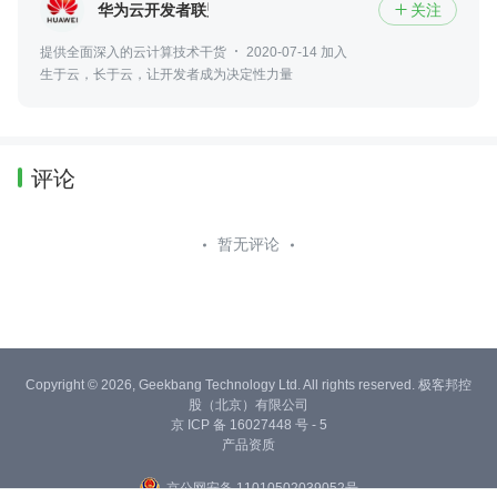
华为云开发者联盟
关注

提供全面深入的云计算技术干货
2020-07-14 加入
生于云，长于云，让开发者成为决定性力量
评论
暂无评论
Copyright © 2026, Geekbang Technology Ltd. All rights reserved. 极客邦控
股（北京）有限公司
京 ICP 备 16027448 号 - 5
产品资质
京公网安备 11010502039052号