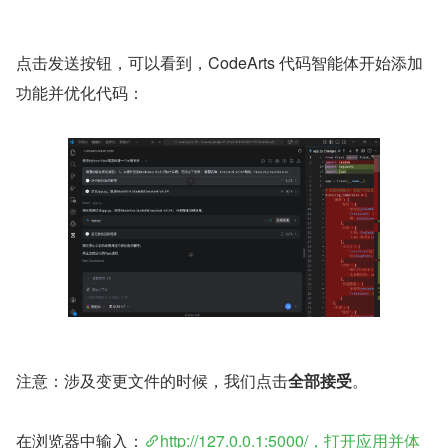
点击发送按钮，可以看到，CodeArts 代码智能体开始添加
功能并优化代码：
注意：涉及变更文件的时候，我们点击
全部接受
。
在浏览器中输入：
http://127.0.0.1:5000/，打开应用并体