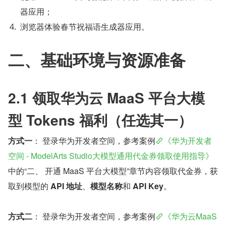
器应用；
浏览器体验春节祝福语生成器应用。
二、基础环境与资源准备
2.1 领取华为云 MaaS 平台大模
型 Tokens 福利（任选其一）
方式一
： 登录华为开发者空间，参考案例
《华为开发者
空间 - ModelArts Studio大模型通用代金券领取使用指导》
中的“二、 开通 MaaS 平台大模型”章节内容领取代金券，获
取到模型的 
API 地址
、
模型名称
和 
API Key
。
方式二
： 登录华为开发者空间，参考案例
《华为云MaaS