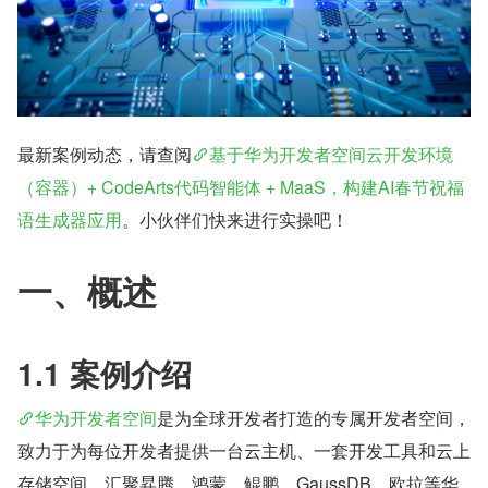
最新案例动态，请查阅
基于华为开发者空间云开发环境
（容器）+ CodeArts代码智能体 + MaaS，构建AI春节祝福
语生成器应用
。小伙伴们快来进行实操吧！
一、概述
1.1 案例介绍
华为开发者空间
是为全球开发者打造的专属开发者空间，
致力于为每位开发者提供一台云主机、一套开发工具和云上
存储空间，汇聚昇腾、鸿蒙、鲲鹏、GaussDB、欧拉等华