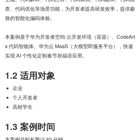
查、代码优化等场景功能，为开发者提高研发效率，提供极
致的智能化编码体验。
本案例基于华为开发者空间-云开发环境（容器）、CodeArt
s 代码智能体、华为云 MaaS（大模型即服务平台），快速
实现 AI 个性化定制春节祝福语应用。
1.2 适用对象
企业
个人开发者
高校学生
1.3 案例时间
本案例总时长预计 60 分钟。