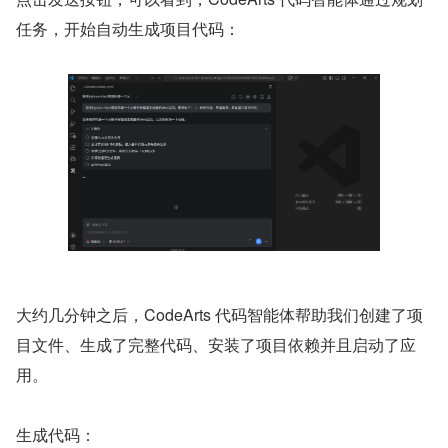
任务，开始自动生成项目代码：
大约几分钟之后，CodeArts 代码智能体帮助我们创建了项
目文件、生成了完整代码、安装了项目依赖并且启动了应
用。
生成代码：