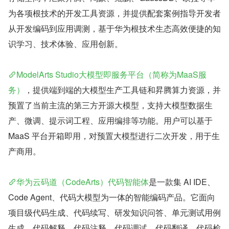
为各项根技术的开发工具资源，并提供配套案例指导开发者
从开发编码到应用调测，基于华为根技术生态高效便捷的知
识学习、技术体验、应用创新。
ModelArts Studio大模型即服务平台（简称为MaaS服
务）
，提供端到端的大模型生产工具链和昇腾算力资源，并
预置了当前主流的第三方开源大模型，支持大模型数据生
产、微调、提示词工程、应用编排等功能。用户可以基于 
MaaS 平台开箱即用，对预置大模型进行二次开发，用于生
产商用。
华为云码道（CodeArts）代码智能体
是一款集 AI IDE、
Code Agent、代码大模型为一体的智能编码产品。它面向
项目级代码生成、代码续写、研发知识问答、单元测试用例
生成、代码解释、代码注释、代码调试、代码翻译、代码检