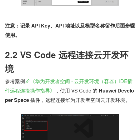
注意：记录 API Key、API 地址以及模型名称留作后面步骤
使用。
2.2 VS Code 远程连接云开发环
境
参考案例
《华为开发者空间 - 云开发环境（容器）IDE插
件远程连接操作指导》
，使用 VS Code 的 
Huawei Develo
per Space 
插件，远程连接华为开发者空间云开发环境。