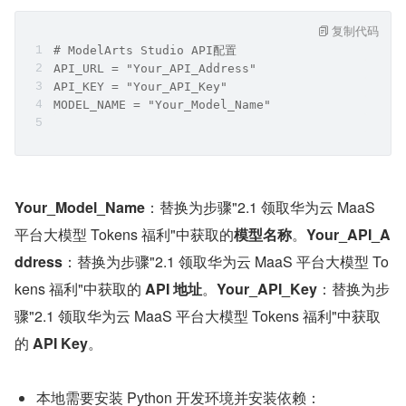
复制代码
# ModelArts Studio API配置
API_URL = "Your_API_Address"
API_KEY = "Your_API_Key"
MODEL_NAME = "Your_Model_Name"
Your_Model_Name
：替换为步骤"2.1 领取华为云 MaaS 
平台大模型 Tokens 福利"中获取的
模型名称
。
Your_API_A
ddress
：替换为步骤"2.1 领取华为云 MaaS 平台大模型 To
kens 福利"中获取的 
API 地址
。
Your_API_Key
：替换为步
骤"2.1 领取华为云 MaaS 平台大模型 Tokens 福利"中获取
的 
API Key
。
本地需要安装 Python 开发环境并安装依赖：