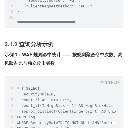
    "Securitysource": "waf",
    "ClientRequestMethod": "POST"
}
3.1.2 查询分析示例
示例 1：WAF 规则命中统计 —— 按规则聚合命中次数、高
风险占比与独立攻击者数
复制代码
* | SELECT 
  SecurityRuleID,
  count(*) AS TotalHits,
  count_if(IsHighRisk = 1) AS HighRiskHits,
  approx_distinct(ClientFingerprint) AS UniqueCl
FROM log
WHERE SecurityRuleID IS NOT NULL AND SecurityRul