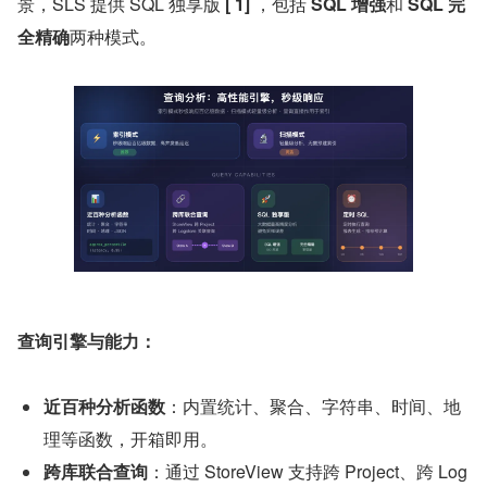
景，SLS 提供 SQL 独享版 
[
1]
 ，包括 
SQL 增强
和 
SQL 完
全精确
两种模式。
查询引擎与能力：
近百种分析函数
：内置统计、聚合、字符串、时间、地
理等函数，开箱即用。
跨库联合查询
：通过 StoreView 支持跨 Project、跨 Log