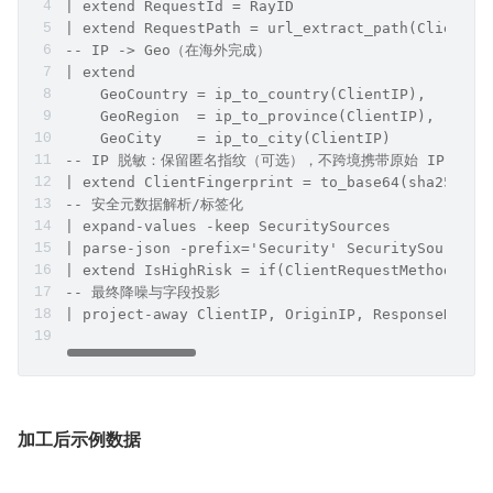
| extend RequestId = RayID
| extend RequestPath = url_extract_path(ClientRe
-- IP -> Geo（在海外完成）
| extend
    GeoCountry = ip_to_country(ClientIP),
    GeoRegion  = ip_to_province(ClientIP),
    GeoCity    = ip_to_city(ClientIP)
-- IP 脱敏：保留匿名指纹（可选），不跨境携带原始 IP
| extend ClientFingerprint = to_base64(sha256(to
-- 安全元数据解析/标签化
| expand-values -keep SecuritySources
| parse-json -prefix='Security' SecuritySources
| extend IsHighRisk = if(ClientRequestMethod = '
-- 最终降噪与字段投影
| project-away ClientIP, OriginIP, ResponseHeade
加工后示例数据