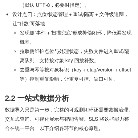
（默认 UTF-8，必要时指定）。
设计点四：点位/状态管理 + 重试/隔离 + 文件级追踪，
让“补数”可落地
发现侧“事件 + 扫描兜底”形成补偿闭环，降低漏发现
概率。
拉取侧维护点位与处理状态，失败文件进入重试/隔
离队列，支持按对象 key 回放补数。
去重与幂等按对象标识（key + etag/version + offset 
等）控制重复影响，让重复可控、缺口可见。
2.2 一站式数据分析
数据导入只是第一步，完整的可观测闭环还需要数据治理、
交互式查询、可视化展示与智能告警。SLS 将这些能力整
合在统一平台，以下介绍各环节的核心原理。