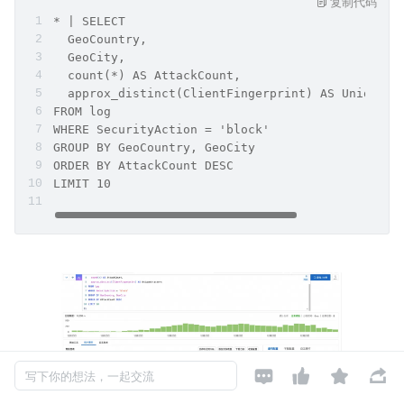
复制代码
* | SELECT 
  GeoCountry,
  GeoCity,
  count(*) AS AttackCount,
  approx_distinct(ClientFingerprint) AS UniqueAt
FROM log
WHERE SecurityAction = 'block'
GROUP BY GeoCountry, GeoCity
ORDER BY AttackCount DESC
LIMIT 10




写下你的想法，一起交流