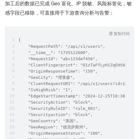
加工后的数据已完成 Geo 富化、IP 脱敏、风险标签化，敏
感字段已移除，可直接用于下游查询分析与告警：
复制代码
{
    "RequestPath": "/api/v1/users",
    "__time__": "1735122600",
    "RequestId": "abc123def456",
    "ClientFingerprint": "O1zTaFfLyH1ZqEHS03UiLS
    "OriginResponseTime": "150",
    "GeoCity": "理查森",
    "ClientRequestURI": "/api/v1/users?id=123",
    "IsHighRisk": "1",
    "EdgeStartTimestamp": "2024-12-25T10:30:00Z"
    "SecurityAction": "block",
    "SecurityRuleID": "rule_001",
    "Securityaction": "block",
    "GeoCountry": "美国",
    "GeoRegion": "德克萨斯州",
    "OriginResponseStatus": "200",