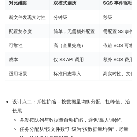
对比维度
双模式遍历
SQS 事件驱动
新文件发现实时性
分钟级
秒级
配置复杂度
简单，无需额外配置
需配置 S3 事件
可靠性
高（全量兜底）
依赖 SQS 可靠
成本
仅 S3 API 调用
额外 SQS 费用
适用场景
标准日志导入
高实时性、文件
设计点二：弹性扩缩 + 按数据量均衡分配，扛峰值、治
长尾
并发按队列与数据量自动扩缩，避免“靠人调参”。
任务分配从“按文件数”升级为“按数据量均衡”，尽量