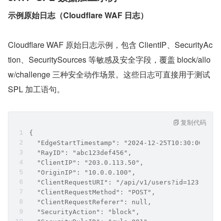
示例原始日志（Cloudflare WAF 日志）
Cloudflare WAF 原始日志示例，包含 ClientIP、SecurityAc
tion、SecuritySources 等敏感及安全字段，覆盖 block/allo
w/challenge 三种安全动作场景。这些日志可直接用于测试 
SPL 加工语句。
复制代码
{
  "EdgeStartTimestamp": "2024-12-25T10:30:00Z",
  "RayID": "abc123def456",
  "ClientIP": "203.0.113.50",
  "OriginIP": "10.0.0.100",
  "ClientRequestURI": "/api/v1/users?id=123",
  "ClientRequestMethod": "POST",
  "ClientRequestReferer": null,
  "SecurityAction": "block",