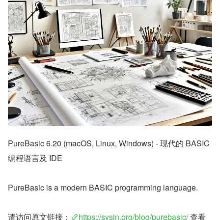
PureBasic 6.20 (macOS, Linux, Windows) - 现代的 BASIC 
编程语言及 IDE
PureBasic is a modern BASIC programming language.
请访问原文链接：
https://sysin.org/blog/purebasic/
 查看