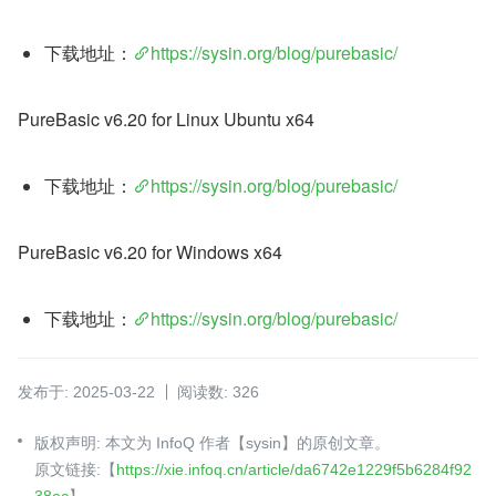
下载地址：
https://sysin.org/blog/purebasic/
PureBasic v6.20 for Linux Ubuntu x64
下载地址：
https://sysin.org/blog/purebasic/
PureBasic v6.20 for Windows x64
下载地址：
https://sysin.org/blog/purebasic/
发布于: 2025-03-22
阅读数: 326
版权声明: 本文为 InfoQ 作者【sysin】的原创文章。
原文链接:【
https://xie.infoq.cn/article/da6742e1229f5b6284f92