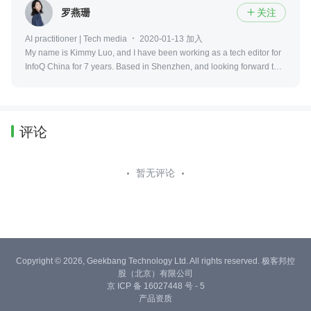
罗燕珊
关注

AI practitioner | Tech media
2020-01-13 加入
My name is Kimmy Luo, and I have been working as a tech editor for
InfoQ China for 7 years. Based in Shenzhen, and looking forward to
embracing tech revolutions worldwide.（luoyanshan@live.com）
评论
暂无评论
Copyright © 2026, Geekbang Technology Ltd. All rights reserved. 极客邦控
股（北京）有限公司
京 ICP 备 16027448 号 - 5
产品资质