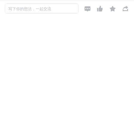




低代码开发平台
（Low-Code Development Platform，LCD
写下你的想法，一起交流
P），帮助用户使用可视化图形界面（拖拽搭建或配置化方
式）编写应用程序，而无需进行传统的编程开发。
低代码开发平台的研发团队往往把更多的经历投入到应用程
度
搭建过程
的完善和丰富上（例如，丰富可通过搭建实现的
功能，优化拖拽搭建的交互体验等），而忽略了项目
交付过
程
的能力和体验。
一、项目整体交付
大部分低代码平台，尤其是具备出码能力或托管部署能力的
低代码平台，都会采用项目整体交付的形式提供服务。
在用户触发交付流程时，低代码平台会以当前时刻的项目配