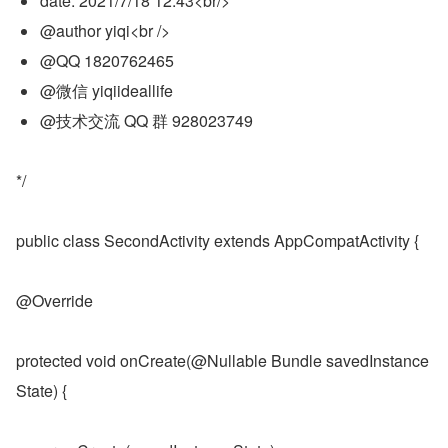
date: 2021/7/18 12:43<br/>
@author yiqi<br />
@QQ 1820762465
@微信 yiqiideallife
@技术交流 QQ 群 928023749
*/
public class SecondActivity extends AppCompatActivity {
@Override
protected void onCreate(@Nullable Bundle savedInstance
State) {