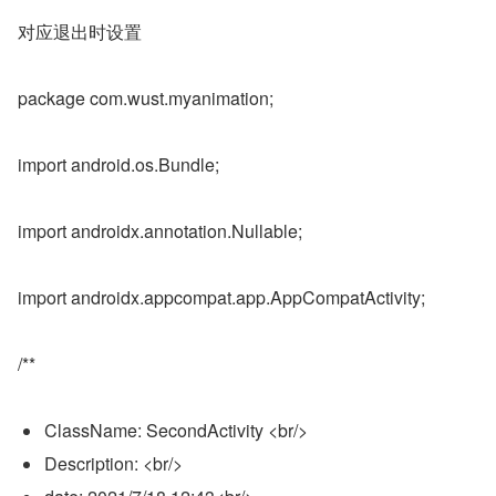
对应退出时设置
package com.wust.myanimation;
import android.os.Bundle;
import androidx.annotation.Nullable;
import androidx.appcompat.app.AppCompatActivity;
/**
ClassName: SecondActivity <br/>
Description: <br/>