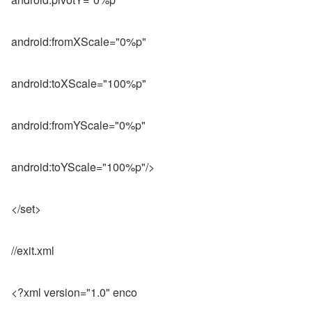
android:fromXScale="0%p"
android:toXScale="100%p"
android:fromYScale="0%p"
android:toYScale="100%p"/>
</set>
//exit.xml
<?xml version="1.0" enco