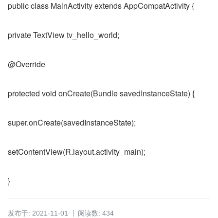
public class MainActivity extends AppCompatActivity {
private TextView tv_hello_world;
@Override
protected void onCreate(Bundle savedInstanceState) {
super.onCreate(savedInstanceState);
setContentView(R.layout.activity_main);
}
发布于: 2021-11-01
阅读数: 434