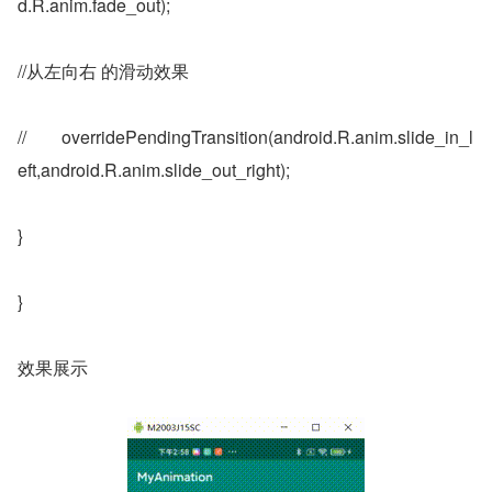
d.R.anim.fade_out);
//从左向右 的滑动效果
//        overridePendingTransition(android.R.anim.slide_in_l
eft,android.R.anim.slide_out_right);
}
}
效果展示