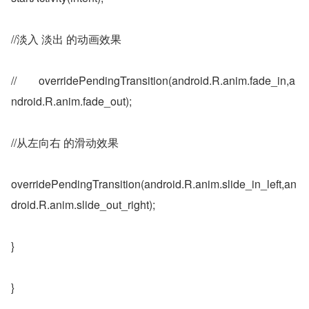
//淡入 淡出 的动画效果
//        overridePendingTransition(android.R.anim.fade_in,a
ndroid.R.anim.fade_out);
//从左向右 的滑动效果
overridePendingTransition(android.R.anim.slide_in_left,an
droid.R.anim.slide_out_right);
}
}