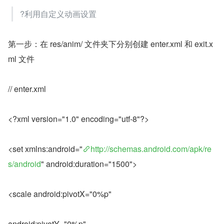
?利用自定义动画设置
第一步：在 res/anim/ 文件夹下分别创建 enter.xml 和 exit.x
ml 文件
// enter.xml
<?xml version="1.0" encoding="utf-8"?>
<set xmlns:android="
http://schemas.android.com/apk/re
s/android
" android:duration="1500">
<scale android:pivotX="0%p"
android:pivotY="0%p"