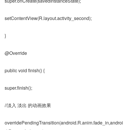
super.onCreate(savedInstanceState);
setContentView(R.layout.activity_second);
}
@Override
public void finish() {
super.finish();
//淡入 淡出 的动画效果
overridePendingTransition(android.R.anim.fade_in,androi