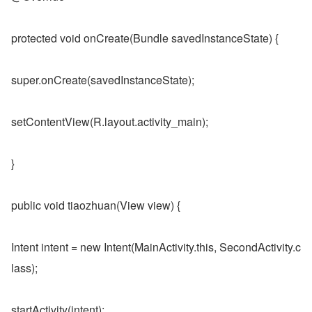
protected void onCreate(Bundle savedInstanceState) {
super.onCreate(savedInstanceState);
setContentView(R.layout.activity_main);
}
public void tiaozhuan(View view) {
Intent intent = new Intent(MainActivity.this, SecondActivity.c
lass);
startActivity(intent);