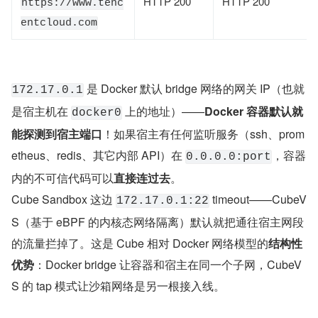
HTTP 200
HTTP 200
https://www.tenc
entcloud.com
 是 Docker 默认 bridge 网络的网关 IP（也就
172.17.0.1
是宿主机在 
 上的地址）——
Docker 容器默认就
docker0
能探测到宿主端口
！如果宿主有任何监听服务（ssh、prom
etheus、redis、其它内部 API）在 
，容器
0.0.0.0:port
内的不可信代码可以
直接连过去
。
Cube Sandbox 这边 
 timeout——CubeV
172.17.0.1:22
S（基于 eBPF 的内核态网络隔离）默认就把通往宿主网段
的流量拦掉了。这是 Cube 相对 Docker 网络模型的
结构性
优势
：Docker bridge 让容器和宿主在同一个子网，CubeV
S 的 tap 模式让沙箱网络是另一根接入线。