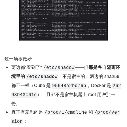
这一项很微妙：
两边都"看到了" 
——但
那是各自隔离环
/etc/shadow
境里的 
，不是宿主的。两边的 sha256 
/etc/shadow
都不一样（Cube 是 
，Docker 是 
95648a2bd76b
262
），且都不是宿主机器上 root 用户那一
93b43c61c
份。
真正有意思的是 
 和 
/proc/1/cmdline
/proc/ver
：
sion