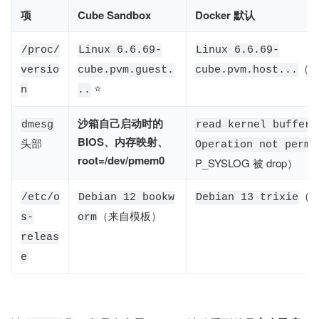
项
Cube Sandbox
Docker 默认
/proc/
Linux 6.6.69-
Linux 6.6.69-
（
versio
cube.pvm.guest.
cube.pvm.host...
⭐
n
..
沙箱自己启动时的
dmesg
read kernel buffer
BIOS、内存映射、
头部
Operation not permi
root=/dev/pmem0
P_SYSLOG 被 drop）
（
/etc/o
Debian 12 bookw
Debian 13 trixie
（来自模板）
s-
orm
releas
e