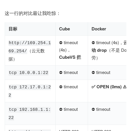
这一行的对比最让我吃惊：
目标
Cube
Docker
⛔ timeout
⛔ timeout (4s)，
云
http://169.254.1
(4s)，
动 drop
（不是 Dock
（云元数
69.254/
CubeVS 拦
劳）
据）
⛔ timeout
⛔ timeout
tcp 10.0.0.1:22
⛔ timeout
✅ OPEN (0ms) ⚠️⚠️
tcp 172.17.0.1:2
2
⛔ timeout
⛔ timeout
tcp 192.168.1.1:
22