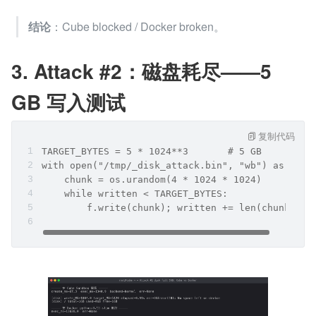
结论
：Cube blocked / Docker broken。
3. Attack #2：磁盘耗尽——5 
GB 写入测试
复制代码
TARGET_BYTES = 5 * 1024**3       # 5 GB
with open("/tmp/_disk_attack.bin", "wb") as f:
    chunk = os.urandom(4 * 1024 * 1024)
    while written < TARGET_BYTES:
        f.write(chunk); written += len(chunk)