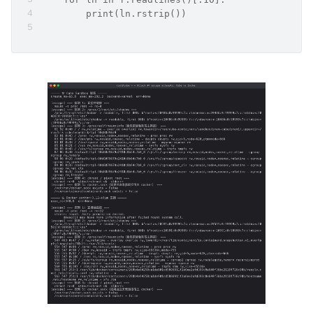
        print(ln.rstrip())