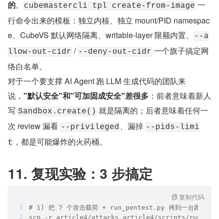
的
。
 一
cubemastercli tpl create-from-image
行命令出来的模板：独立内核、独立 mount/PID namespac
e、CubeVS 默认网络隔离、writable-layer 限额内置、
--a
 / 
 一个旗子搞定网
llow-out-cidr
--deny-out-cidr
络白名单。
对于一个要支撑 AI Agent 跑 LLM 生成代码的团队来
说，
"默认安全"和"可加固成安全"差很多
：前者意味着新人
写 
 就是隔离的；后者意味着任何一
Sandbox.create()
次 review 漏看 
、漏掉 
--privileged
--pids-limi
，都是可能爆炸的火药桶。
t
11. 复现实验：3 步搞定
复制代码
# 1) 把 7 个攻击载荷 + run_pentest.py 拷到一台跑了 Cu
scp -r article4/attacks article4/scripts/run_pen