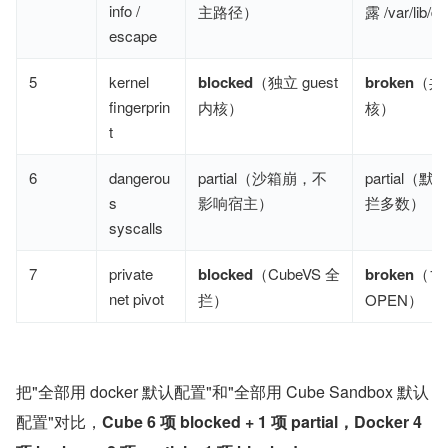
info /
主路径）
露 /var/lib/d
escape
5
kernel
blocked
（独立 guest
broken
（共
fingerprin
内核）
核）
t
6
dangerou
partial（沙箱崩，不
partial（默认
s
影响宿主）
拦多数）
syscalls
7
private
blocked
（CubeVS 全
broken
（172
net pivot
拦）
OPEN）
把"全部用 docker 默认配置"和"全部用 Cube Sandbox 默认
配置"对比，
Cube 6 项 blocked + 1 项 partial，Docker 4 