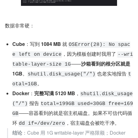
数据非常硬：
Cube
：写到 
1084 MB
 就 
OSError(28): No spac
，因为模板创建时我用了 
e left on device
--wri
——
沙箱看到的根分区就是 
table-layer-size 1G
1GB
。
 也老实地报告 
shutil.disk_usage("/")
t
。
otal=1GB
Docker
：
完整写满 5120 MB
，
shutil.disk_usage
 报告 
("/")
total=199GB used=30GB free=169
——容器看到的就是宿主机磁盘。如果不可信代码循
GB
环 
，宿主磁盘会被吃干净。
dd if=/dev/zero
结论
：Cube 用 1G writable-layer 严格限额；Docker 