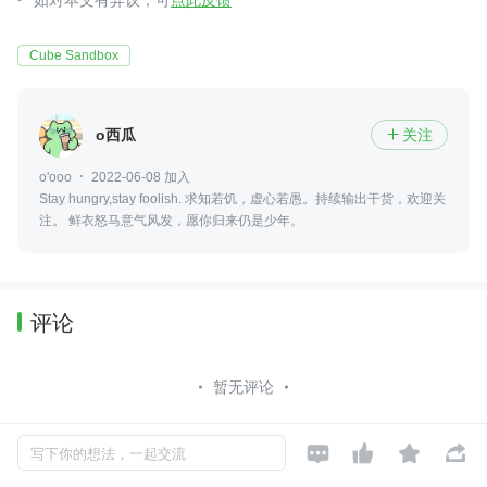
Cube Sandbox
o西瓜
关注

o'ooo
2022-06-08 加入
Stay hungry,stay foolish. 求知若饥，虚心若愚。持续输出干货，欢迎关
注。 鲜衣怒马意气风发，愿你归来仍是少年。
评论
暂无评论




写下你的想法，一起交流
Copyright © 2026, Geekbang Technology Ltd. All rights reserved. 极客邦控
股（北京）有限公司