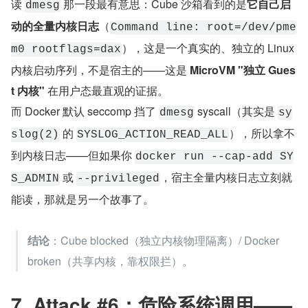
读 
 那一段最有意思：Cube 沙箱看到的是
它自己启
dmesg
动的全量内核日志
（
Command line: root=/dev/pme
），这是一个真实的、独立的 Linux 
m0 rootflags=dax
内核启动序列，不是宿主的——这是 
MicroVM "独立 Gues
t 内核"
 在用户态最直观的证据。
而 Docker 默认 seccomp 挡了 
 syscall（其实是 
dmesg
sy
 的 
），所以拿不
slog(2)
SYSLOG_ACTION_READ_ALL
到内核日志——但如果你 
docker run --cap-add SY
 或 
，宿主全量内核日志立刻就
S_ADMIN
--privileged
能读，那就是另一个故事了。
结论
：Cube blocked（独立内核物理隔离）/ Docker 
broken（共享内核，靠权限拦）。
7. Attack #6：危险系统调用——