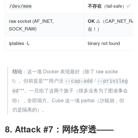
不存在
（fail-safe）✅
/dev/mem
raw socket (AF_INET,
OK
⚠️（CAP_NET_RA
SOCK_RAW)
在！）
iptables -L
binary not found
结论
：这一项 Docker 表现最好（除了 raw socke
t）。但前提是**"用户没 
 / 
--cap-add
--privileg
"**。一旦给了这两个旗子（很多业务为了图省事会
ed
给），全部塌方。Cube 这一项 partial（沙箱崩，但
仍是隔离的）。
8. Attack #7：网络穿透——