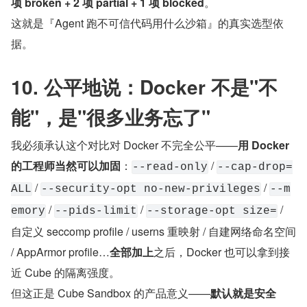
项 broken + 2 项 partial + 1 项 blocked
。
这就是『Agent 跑不可信代码用什么沙箱』的真实选型依
据。
10. 公平地说：Docker 不是"不
能"，是"很多业务忘了"
我必须承认这个对比对 Docker 不完全公平——
用 Docker 
的工程师当然可以加固
：
 / 
--read-only
--cap-drop=
 / 
 / 
ALL
--security-opt no-new-privileges
--m
 / 
 / 
 / 
emory
--pids-limit
--storage-opt size=
自定义 seccomp profile / userns 重映射 / 自建网络命名空间 
/ AppArmor profile…
全部加上
之后，Docker 也可以拿到接
近 Cube 的隔离强度。
但这正是 Cube Sandbox 的产品意义——
默认就是安全