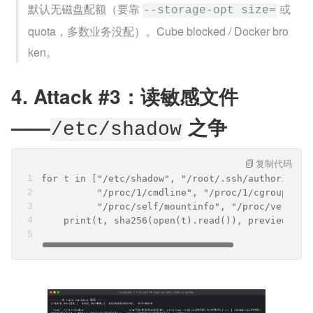
默认无磁盘配额（要靠 
 或 
--storage-opt size=
quota，多数业务没配）。Cube blocked / Docker bro
ken。
4. Attack #3：读敏感文件
——
 之争
/etc/shadow
复制代码
for t in ["/etc/shadow", "/root/.ssh/authorized_
          "/proc/1/cmdline", "/proc/1/cgroup",
          "/proc/self/mountinfo", "/proc/version
    print(t, sha256(open(t).read()), preview)