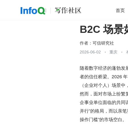
首页
B2C 场
移动开发
Java
开源
架构
O
前端
AI
大数据
团队管理
作者：
可信研究社
查看更多
2026-06-02
重庆

随着数字经济的蓬勃发
者的信任桥梁。2026
（企业对个人）场景中
然而，面对市场上纷繁复
企事业单位面临的共同课
并行”的格局，而以亲笔签
操作门槛”的市场空白。