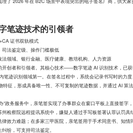
了 2026 年在 B2C 场景中表现突出的电子签名厂商，供大家
数字笔迹技术的引领者
 +CA 证书双轨模式
、司法鉴定级、操作门槛极低
政法领域、银行金融、医疗健康、教培机构、人力资源
开创者和引领者。其核心技术——数字笔迹 AI 识别技术，已获
居国内笔迹识别领域第一。在签名过程中，系统会记录书写时的力度
项生物特征，形成具备唯一性、不可复制的笔迹数据，并通过 AI 算
快办”政务服务中，亲笔签实现了办事群众在窗口平板上直接签字
苏州检察院远程提讯系统中，嫌疑人通过手写板签署认罪认罚具
法律效力难题；在多家三甲医院，亲笔签用于手术同意书、知情
生纠纷，可支持司法鉴定。