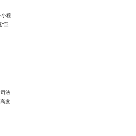
在小程
“至
和司法
纷高发