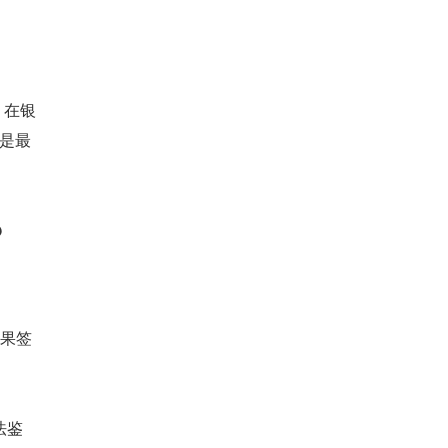
。在银
签是最
？
如果签
法鉴