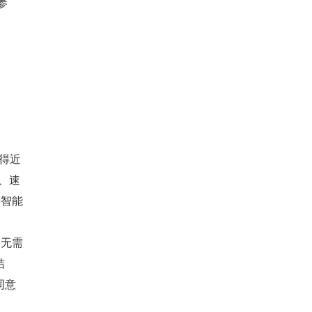
参
得近 
、速
法智能
，无需
结
同意