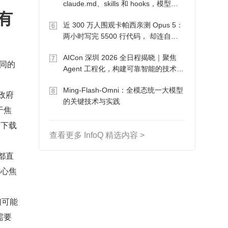
claude.md、skills 和 hooks，模型自
有
己会想办法
近 300 万人围观卡帕西亲测 Opus 5：
6
两小时写完 5500 行代码， 却连自己
写的游戏都玩不了
AICon 深圳 2026 全日程揭晓｜聚焦
7
不同的
Agent 工程化，构建可靠智能的技术路
径
Ming-Flash-Omni：全模态统一大模型
8
政府
的关键技术与实践
于焦
前下载
查看更多 InfoQ 精选内容 >
都直
核心焦
们可能
需要