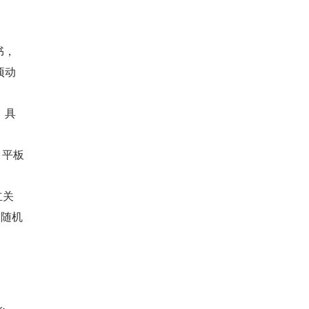
书，
项动
，具
、平板
立关
了随机