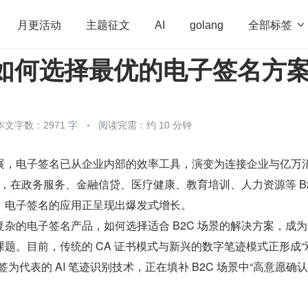
全部标签

月更活动
主题征文
AI
golang
景如何选择最优的电子签名方
penHarmony
算法
学习方法
Web3.0
高
程序员
运维
深度思考
低代码
redis
本文字数：2971 字
阅读完需：约 10 分钟
展，电子签名已从企业内部的效率工具，演变为连接企业与亿万
 年，在政务服务、金融信贷、医疗健康、教育培训、人力资源等 B
，电子签名的应用正呈现出爆发式增长。
杂的电子签名产品，如何选择适合 B2C 场景的解决方案，成
题。目前，传统的 CA 证书模式与新兴的数字笔迹模式正形成“
为代表的 AI 笔迹识别技术，正在填补 B2C 场景中“高意愿确