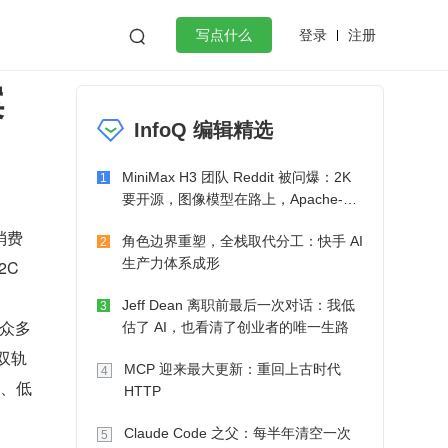
登录
注册

写点什么
案
效工作
数据库
Python
音视频
InfoQ 编辑精选
golang
微服务架构
flutter
MiniMax H3 团队 Reddit 被问爆：2K
1
要开源，图像模型在路上，Apache-2.0
也在考虑了
消费
角色边界重塑，全栈取代分工：快手 AI
2
生产力体系成形
2C
Jeff Dean 离职前最后一次对话：我低
3
为众多
估了 AI，也看清了创业者的唯一生路
双轨
MCP 迎来最大更新：重回上古时代
4
认、低
HTTP
Claude Code 之父：每半年清空一次
5