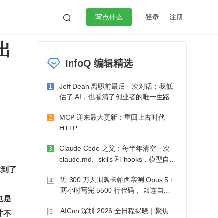
登录
注册

写点什么
出
效工作
数据库
Python
音视频
InfoQ 编辑精选
golang
微服务架构
flutter
Jeff Dean 离职前最后一次对话：我低
1
估了 AI，也看清了创业者的唯一生路
MCP 迎来最大更新：重回上古时代
2
HTTP
Claude Code 之父：每半年清空一次
3
claude.md、skills 和 hooks，模型自己
拿到了
会想办法
近 300 万人围观卡帕西亲测 Opus 5：
4
两小时写完 5500 行代码， 却连自己
也是
写的游戏都玩不了
AICon 深圳 2026 全日程揭晓｜聚焦
才不
5