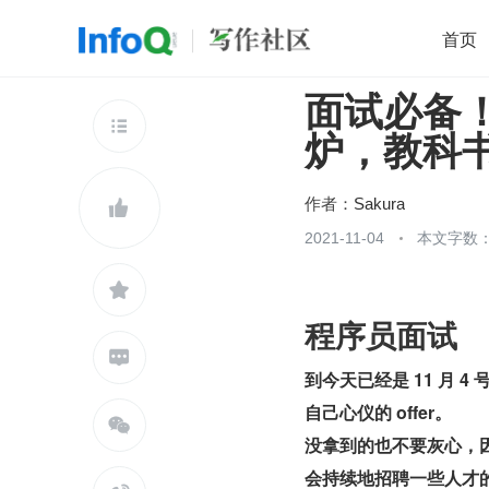
首页
面试必备！
移动开发
Java
开源
架构
O

炉，教科
前端
AI
大数据
团队管理
查看更多

作者：
Sakura

2021-11-04
本文字数：2

程序员面试

到今天已经是 11 月
自己心仪的 offer。

没拿到的也不要灰心，
会持续地招聘一些人才