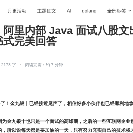
全部标签

月更活动
主题征文
AI
golang
阿里内部 Java 面试八股文
penHarmony
算法
学习方法
Web3.0
高
书式完美回答
程序员
运维
深度思考
低代码
redis
173 字
阅读完需：约 7 分钟
 4 号了！金九银十已经接近尾声了，相信好多小伙伴也已经顺利地
因为金九银十也只是一个面试的高峰期，之后的一些互联网企业
的，所以说每天都是要加油的一天，只有努力充实自己的技术栈