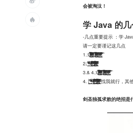

会被淘汰！

学 Java 
-几点重要提示 ：学 Jav
请‭一定要谨记这几点
1.:0ͤ̀҉̷̸͍̺̟̳͔̞̙̳̳͕͖̬̮̳͂̿͆ͯ̋̒̇ͨ́͋̄̃͌̉̈ͮ̿͟͠ ̷͇͚̝̘̞̯̦̾ͬ̋̌̂͑ͤ̓ͭ̀͒̌̑̒̎͊͆ͬͬ҉̶̴̩̥͎͖̻̜̰̪̙̝̺͕͓̹̱͚̪ͦͣ͐́͆̀̀ͪ̍ͫ͂̇ͬ̑̉̓̍̋ͦ͗̌̌̊͊̚͞.̢͔̮̖̠͇̝̳̪̩̩̥͎͔̞̳̻͓̐̊̔́̀͛̎̑͌̓͑̿́̏ͭͫ̀͋͋̐̍ͦͦ̀̕̚ͅͅ0ͤ̀҉̷̸̨͍̺̟̳͔̞̙̳̳͕͖̬̮̳̥͖͕͂̿͆ͯ̋̒̇ͨ́͋̄̃͌̉̈ͮ̿͟͠ ̷͇͚̝̘̞̯̦̾ͬ̋̌̂͑ͤ̓ͭ̀͒̌̑̒̎͊͆ͬͬ҉̶̴̩̥͎͖̻̜̰̪̙̝̺͕͓̹̱͚̪̱ͦͣ͐́͆̀̀ͪ̍ͫ͂̇ͬ̑̉̓̍̋ͦ͗̌̌̊͊̊́̚͞.̢͔̮̖̠͇̝̳̪̩̩̥͎͔̞̳̻͓̜͍͍̐̊̔́̀͛̎̑͌̓͑̿́̏ͭͫ̀͋͋̐̍ͦͦ̀̄̕̚ͅͅ ̷̦̖̘̤̇ͣ̿͗͆̓.̵̥͈̝͚̘̘͍̘͎̟̳̺̗̬̰̤̪̮̞̝̯̖̂̿ͫͣ̊̔ͯ́̋̍͞͠҉̴̧̲̗̭̼̩͊ͤ͋͐́̋͡ ̡̛͈̺̗̗̭̮͎̗͉͉͇͚͎͓̦̃͛̔͒̒ͥ̇͂̽̌̈̎̀͆͑͆ͨͬ̽͌̍̚͘͘͡ͅ
2. ̛̛̾̒̊̈̈̇ͭ̾҉̱̹͙ ̪̖̠̱ͧͬͤͯ̄ͣͨ̚̚͘͠ ͮ ̶̶̸͓̤̩͉̻̩̘͕̠͍̳̳͔̬̰̤̺̹͉̞͚̖̲͈̻̪̜̹͇̭̥̼̹ͥͪ̽ͣͪ̒́̀ͤͬ̃̄̆̈́ͭͣ̇̓̊ͦ̍ͭ͂̽͑ͫ́̽͒̇̾͊ͮͪ̑͑̄͘͢͟͡ͅͅ.̢̬̜͇̳̮̩̗͈̝̪̭̲̓̆̄̒̈̊ͧ̈́̋ͥͬ̏͑ͨ͗̿ͨ̃ͧ͒͑̈̚̚҉͖̭̦̲͎̗̳̾̓̉̂͑͛ͧ̾̕͞ͅ ̧̨̧̡̛̳͙͙͚̮̥̙̖̞͈̜͖̱̻̪̗̱̠̼͈̠͔̯̺̳̥͔̱̟̱̥͎̰͕͆̆̏̋̄ͤ͆̀̈̓̃͋̐̓ͥ̀̐̐̽̑ͦ͑͗͑̄ͥ͒̀̚͟͜͜͡͞͞ͅͅ.̷̸̵͎̱̗̗̹̥̟̬̲̲͉͇͉̦̼̞̬̰̹̬̘͍͖̤̮̮͇̥͉̹̝̰͕̼͔͙͆̾͑̓͛̀̒͆͆͑ͯ͋ͭͬͤ̏ͬͮͤ̋ͬ̇̅ͤ̀͘̚͠ͅ҉̷̸̨͍̺̟̳͔̞̙̳̳͕͖̬̮̳̥͖͕͂̿͆ͯ̋̒̇ͨ́͋̄̃͌̉̈ͮ̿͟͠ ̷͇͚̝̘̞̯̦̾ͬ̋̌̂͑ͤ̓ͭ̀͒̌̑̒̎͊͆ͬͬ҉̶̴̩̥͎͖̻̜̰̪̙̝̺͕͓̹̱͚̪̱ͦͣ͐́͆̀̀ͪ̍ͫ͂̇ͬ̑̉̓̍̋ͦ͗̌̌̊͊̊́̚͞.̢͔̮̖̠͇̝̳̪̩̩̥͎͔̞̳̻͓̐̊̔́̀͛̎̑͌̓͑̿́̏ͭͫ̀͋͋̐̍ͦͦ̀̕̚ͅͅ
3.& 4.:0ͤ̀҉̷̸͍̺̟̳͔̞̙̳̳͕͖̬̮̳͂̿͆ͯ̋̒̇ͨ́͋̄̃͌̉̈ͮ̿͟͠ ̷͇͚̝̘̞̯̦̾ͬ̋̌̂͑ͤ̓ͭ̀͒̌̑̒̎͊͆ͬͬ҉̶̴̩̥͎͖̻̜̰̪̙̝̺͕͓̹̱͚̪ͦͣ͐́͆̀̀ͪ̍ͫ͂̇ͬ̑̉̓̍̋ͦ͗̌̌̊͊̚͞.̢͔̮̖̠͇̝̳̪̩̩̥͎͔̞̳̻͓̐̊̔́̀͛̎̑͌̓͑̿́̏ͭͫ̀͋͋̐̍ͦͦ̀̕̚ͅͅ0ͤ̀҉̷̸̨͍̺̟̳͔̞̙̳̳͕͖̬̮̳̥͖͕͂̿͆ͯ̋̒̇ͨ́͋̄̃͌̉̈ͮ̿͟͠ ̷͇͚̝̘̞̯̦̾ͬ̋̌̂͑ͤ̓ͭ̀͒̌̑̒̎͊͆ͬͬ҉̶̴̩̥͎͖̻̜̰̪̙̝̺͕͓̹̱͚̪̱ͦͣ͐́͆̀̀ͪ̍ͫ͂̇ͬ̑̉̓̍̋ͦ͗̌̌̊͊̊́̚͞.̢͔̮̖̠͇̝̳̪̩̩̥͎͔̞̳̻͓̜͍͍̐̊̔́̀͛̎̑͌̓͑̿́̏ͭͫ̀͋͋̐̍ͦͦ̀̄̕̚ͅͅ ̷̦̖̘̤̇ͣ̿͗͆̓.̵̥͈̝͚̘̘͍̘͎̟̳̺̗̬̰̤̪̮̞̝̯̖̂̿ͫͣ̊̔ͯ́̋̍͞͠҉̴̧̲̗̭̼̩͊ͤ͋͐́̋͡ ̡̛͈̺̗̗̭̮͎̗͉͉͇͚͎͓̦̃͛̔͒̒ͥ̇͂̽̌̈̎̀͆͑͆ͨͬ̽͌̍̚͘͘͡ͅ
4. .̝̦̬̤͖̗͕͎́ͬ̂̕͠ ̛̛̾̒̊̈̈̇ͭ̾҉̱̹͙ ̪̖̠̱͎ͧͬͤͯ̄ͣͨ̚̚͘͠ ͮ ̶̶̸͓̤̩͉̻̩̘͕̠͍̳̳͔̬̰̤̺̹͉̞͚̖̲͈̻̪̜̹͇̭̥̼̹ͥͪ̽ͣͪ̒́̀ͤͬ̃̄̆̈́ͭͣ̇̓̊ͦ̍ͭ͂̽͑ͫ́̽͒̇̾͊ͮͪ̑͑̄͘͢͟͡ͅͅ.̢̬̜͇̳̮̩̗͈̝̪̭̲̓̆̄̒̈̊ͧ̈́̋ͥͬ̏͑ͨ͗̿ͨ̃ͧ͒͑̈̚̚҉͖̭̦̲͎̗̳̾̓̉̂͑͛ͧ̾̕͞ͅ ̧̨̧̡̛̳͙͙͚̮̥̙̖̞͈̜͖̱̻̪̗̱̠̼͈̠͔̯̺̳̥͔̱̟̱̥͎̰͕͆̆̏̋̄ͤ͆̀̈̓̃͋̐̓ͥ̀̐̐̽̑ͦ͑͗͑̄ͥ͒̀̚͟͜͜͡͞͞ͅͅ.̷̸̵͎̱̗̗̹̥̟̬̲̲͉͇͉̦̼̞̬̰̹̬̘͍͖̤̮̮͇̥͉̹̝̰͕̼͔͙͆̾͑̓͛̀̒͆͆͑ͯ͋ͭͬͤ̏ͬͮͤ̋ͬ̇̅ͤ̀͘̚͠ͅ҉̷͍̺̟̳͔
剑圣独孤求败的绝招是