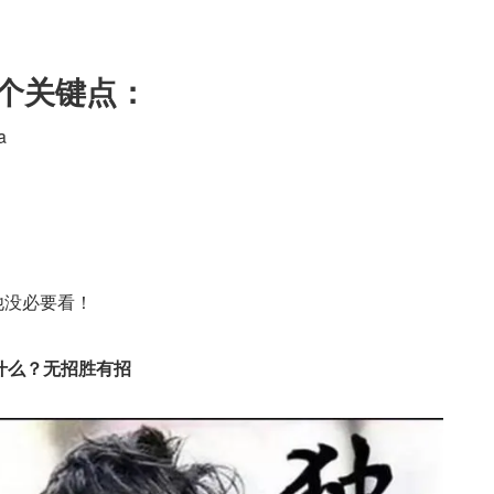
的几个关键点：
a
̸̨̞̙̳̳͕͖̬̮̳̥͖͕͂̿͆ͯ̋̒̇ͨ́͋̄̃͌̉̈ͮ̿͟͠ ̷͇͚̝̘̞̯̦̾ͬ̋̌̂͑ͤ̓ͭ̀͒̌̑̒̎͊͆ͬͬ҉̶̴̩̥͎͖̻̜̰̪̙̝̺͕͓̹̱͚̪̱ͦͣ͐́͆̀̀ͪ̍ͫ͂̇ͬ̑̉̓̍̋ͦ͗̌̌̊͊̊́̚͞.̢͔̮̖̠͇̝̳̪̩̩̥͎͔̞̳̻͓̐̊̔́̀͛̎̑͌̓͑̿́̏ͭͫ̀͋͋̐̍ͦͦ̀̕̚ͅͅ 找我就行，其他没必要看！
什么？无招胜有招