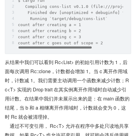
$ cargo run
   Compiling cons-list v0.1.0 (file:///projects/
    Finished dev [unoptimized + debuginfo] targe
     Running `target/debug/cons-list`
count after creating a = 1
count after creating b = 2
count after creating c = 3
count after c goes out of scope = 2
从结果中我们可以看到 Rc<List> 的初始引用计数为 1，后
面每次调用 Rc::clone，计数都会增加 1。当 c 离开作用域
时，计数减 1。我们需要主动调用一个函数来减少计数；R
c<T> 实现的 Drop trait 在其实例离开作用域时自动减少引
用计数。在结果中我们并未展示出来的是：在 main 函数的
结尾，当 b 和 a 相继离开作用域时，计数就会变为 0，这
时 Rc 就会被清理掉。
    通过不可变引用， Rc<T> 允许在程序中多处只读地共享
数据。如果 Rc<T> 也允许可变引用，就可能会违反借用规