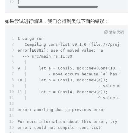
}
如果尝试进行编译，我们会得到类似下面的错误：
复制代码
$ cargo run
   Compiling cons-list v0.1.0 (file:///projects/
error[E0382]: use of moved value: `a`
  --> src/main.rs:11:30
   |
9  |     let a = Cons(5, Box::new(Cons(10, Box::
   |         - move occurs because `a` has type 
10 |     let b = Cons(3, Box::new(a));
   |                              - value moved 
11 |     let c = Cons(4, Box::new(a));
   |                              ^ value used h
error: aborting due to previous error
For more information about this error, try `rust
error: could not compile `cons-list`