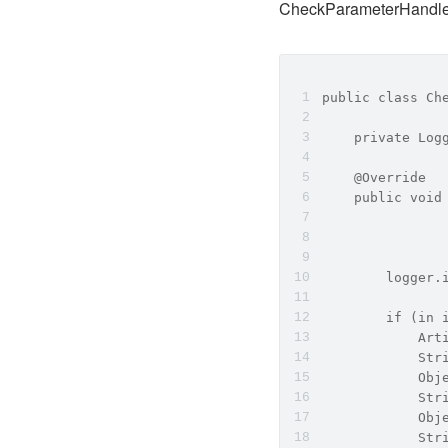
CheckParameterHan
public class Ch
    private Log
    @Override
    public void
               
               
        logge
        if (in 
            Art
            Str
            Obj
            Str
            Obj
            Str