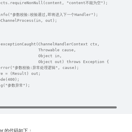
ects.requireNonNull(content, "content不能为空");
r.info("参数校验:校验通过,即将进入下一个Handler");
eChannelProcess(in, out);
 exceptionCaught(ChannelHandlerContext ctx,
                 Throwable cause,
                 Object in,
                 Object out) throws Exception {
r.error("参数校验:异常处理逻辑", cause);
re = (Result) out;
ode(400);
Msg("参数异常");
andler 的代码如下：