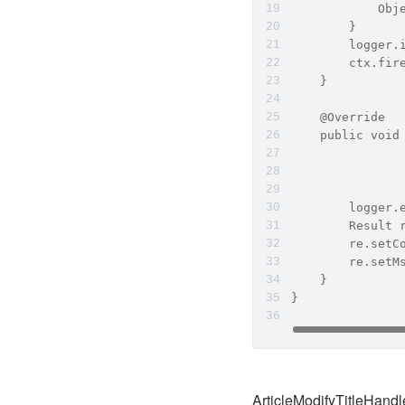
            Obj
        }
        logge
        ctx.fir
    }
    @Override
    public void
               
               
               
        logge
        Result 
        re.setC
        re.set
    }
}
ArticleModifyTitleH