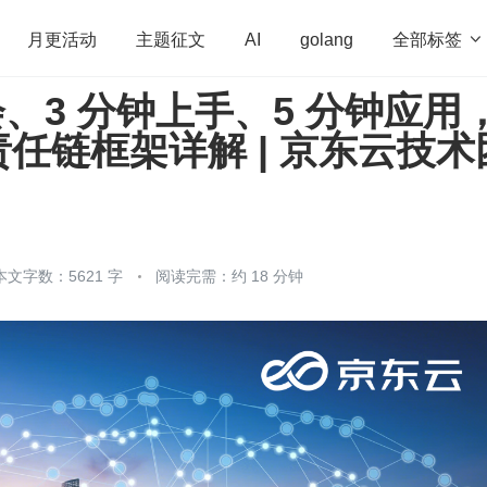
全部标签

月更活动
主题征文
AI
golang
会、3 分钟上手、5 分钟应用
penHarmony
算法
学习方法
Web3.0
高
任链框架详解 | 京东云技术
程序员
运维
深度思考
低代码
redis
本文字数：5621 字
阅读完需：约 18 分钟