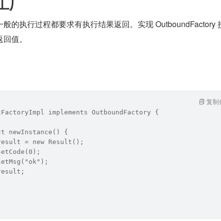
参工厂
的执行过程都要求有执行结果返回。实现 OutboundFactory 
返回值。
复制
tFactoryImpl implements OutboundFactory {
ct newInstance() {
result = new Result();
setCode(0);
setMsg("ok");
result;