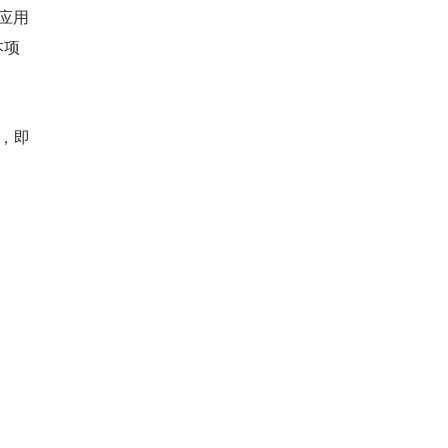
现应用
本项
r，即