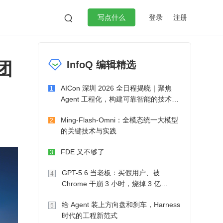
登录
注册

写点什么
，
效工作
数据库
Python
音视频
团
InfoQ 编辑精选
golang
微服务架构
flutter
AICon 深圳 2026 全日程揭晓｜聚焦
1
Agent 工程化，构建可靠智能的技术路
径
Ming-Flash-Omni：全模态统一大模型
2
的关键技术与实践
FDE 又不够了
3
GPT-5.6 当老板：买假用户、被
4
Chrome 干崩 3 小时，烧掉 3 亿
Token 收入却为 0
给 Agent 装上方向盘和刹车，Harness
5
时代的工程新范式