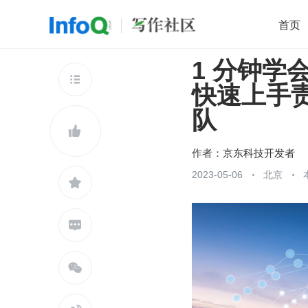
首页
1 分钟学
移动开发
Java
开源
架构
O

快速上手责
前端
AI
大数据
团队管理
队
查看更多


作者：
京东科技开发者
2023-05-06
北京


