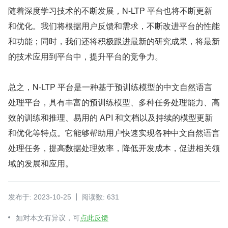
随着深度学习技术的不断发展，N-LTP 平台也将不断更新
和优化。我们将根据用户反馈和需求，不断改进平台的性能
和功能；同时，我们还将积极跟进最新的研究成果，将最新
的技术应用到平台中，提升平台的竞争力。
总之，N-LTP 平台是一种基于预训练模型的中文自然语言
处理平台，具有丰富的预训练模型、多种任务处理能力、高
效的训练和推理、易用的 API 和文档以及持续的模型更新
和优化等特点。它能够帮助用户快速实现各种中文自然语言
处理任务，提高数据处理效率，降低开发成本，促进相关领
域的发展和应用。
发布于: 2023-10-25
阅读数: 631
如对本文有异议，可
点此反馈