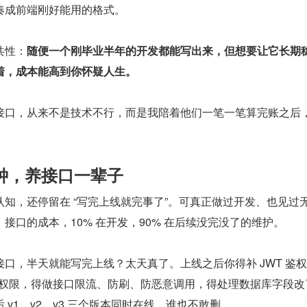
凑成前端刚好能用的格式。
共性：
随便一个刚毕业半年的开发都能写出来，但想要让它长期
着，成本能高到你怀疑人生。
接口，从来不是技术不行，而是我陪着他们一笔一笔算完账之后
钟，养接口一辈子
知，还停留在 “写完上线就完事了”。可真正做过开发、也见过
接口的成本，10% 在开发，90% 在后续没完没了的维护。
口，半天就能写完上线？太天真了。上线之后你得补 JWT 鉴权
C 角色权限，得做接口限流、防刷、防恶意调用，得处理数据库字段
v1、v2、v3 三个版本同时在线，谁也不敢删。