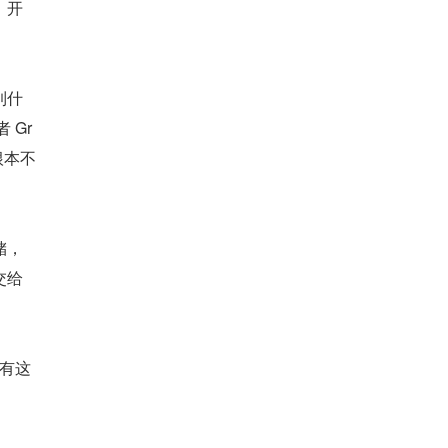
、开
到什
 Gr
根本不
储，
交给
。有这