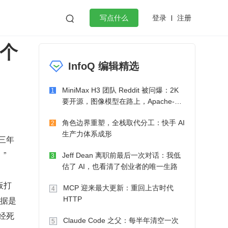
登录
注册

写点什么
 个
效工作
数据库
Python
音视频
InfoQ 编辑精选
golang
微服务架构
flutter
MiniMax H3 团队 Reddit 被问爆：2K
1
要开源，图像模型在路上，Apache-2.0
也在考虑了
角色边界重塑，全栈取代分工：快手 AI
2
生产力体系成形
三年
”
Jeff Dean 离职前最后一次对话：我低
3
估了 AI，也看清了创业者的唯一生路
板打
MCP 迎来最大更新：重回上古时代
4
数据是
HTTP
经死
Claude Code 之父：每半年清空一次
5