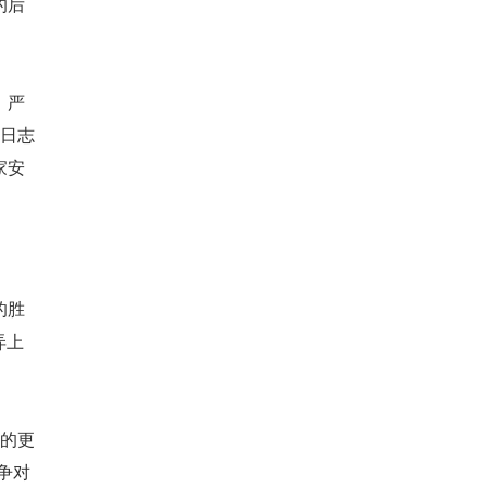
的后
，严
计日志
家安
的胜
弄上
写的更
争对