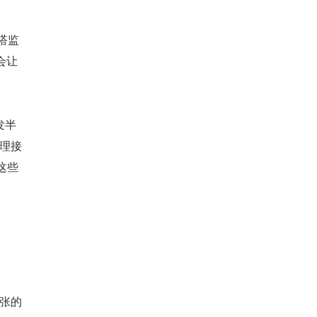
搭监
会让
发半
处理接
这些
夸张的