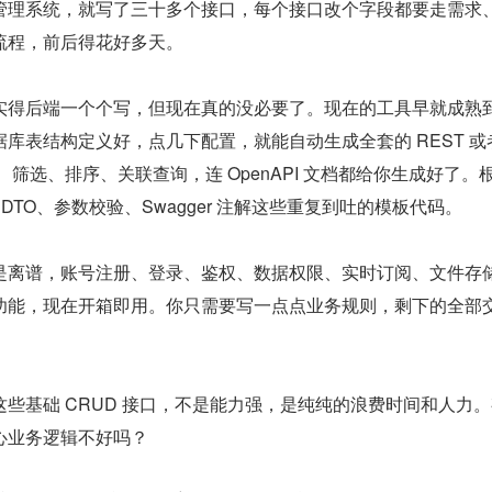
管理系统，就写了三十多个接口，每个接口改个字段都要走需求
流程，前后得花好多天。
实得后端一个个写，但现在真的没必要了。现在的工具早就成熟
库表结构定义好，点几下配置，就能自动生成全套的 REST 或者
页、筛选、排序、关联查询，连 OpenAPI 文档都给你生成好了。
ler、DTO、参数校验、Swagger 注解这些重复到吐的模板代码。
务更是离谱，账号注册、登录、鉴权、数据权限、实时订阅、文件存
功能，现在开箱即用。你只需要写一点点业务规则，剩下的全部
些基础 CRUD 接口，不是能力强，是纯纯的浪费时间和人力
心业务逻辑不好吗？