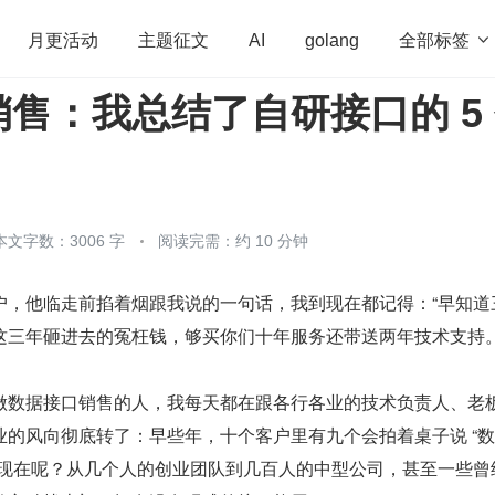
全部标签

月更活动
主题征文
AI
golang
售：我总结了自研接口的 5
penHarmony
算法
学习方法
Web3.0
高
程序员
运维
深度思考
低代码
redis
本文字数：3006 字
阅读完需：约 10 分钟
户，他临走前掐着烟跟我说的一句话，我到现在都记得：“早知道
这三年砸进去的冤枉钱，够买你们十年服务还带送两年技术支持。
做数据接口销售的人，我每天都在跟各行各业的技术负责人、老
业的风向彻底转了：早些年，十个客户里有九个会拍着桌子说 “
；现在呢？从几个人的创业团队到几百人的中型公司，甚至一些曾