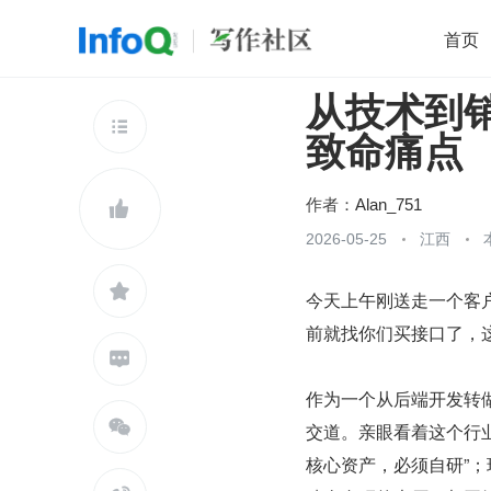
首页
从技术到销
移动开发
Java
开源
架构
O

致命痛点
前端
AI
大数据
团队管理
查看更多

作者：
Alan_751

2026-05-25
江西

今天上午刚送走一个客
前就找你们买接口了，

作为一个从后端开发转

交道。亲眼看着这个行
核心资产，必须自研”