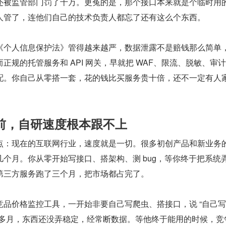
还被监管部门罚了十万。更冤的是，那个接口本来就是个临时用
人管了，连他们自己的技术负责人都忘了还有这么个东西。
《个人信息保护法》管得越来越严，数据泄露不是赔钱那么简单
正规的托管服务和 API 网关，早就把 WAF、限流、脱敏、审
配。你自己从零搭一套，花的钱比买服务贵十倍，还不一定有人
前，自研速度根本跟不上
点：现在的互联网行业，速度就是一切。很多初创产品和新业务
个月。你从零开始写接口、搭架构、测 bug，等你终于把系统
第三方服务跑了三个月，把市场都占完了。
竞品价格监控工具，一开始非要自己写爬虫、搭接口，说 “自己
个多月，东西还没弄稳定，经常断数据。等他终于能用的时候，竞