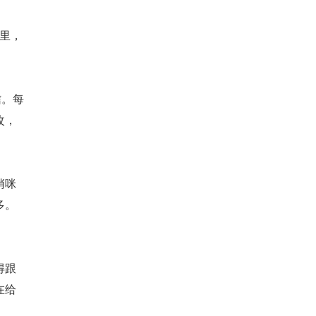
户里，
信。每
改，
悄咪
多。
得跟
在给