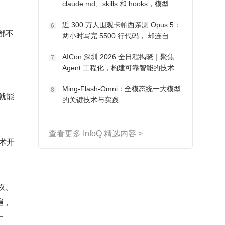
claude.md、skills 和 hooks，模型自
己会想办法
近 300 万人围观卡帕西亲测 Opus 5：
6
都不
两小时写完 5500 行代码， 却连自己
写的游戏都玩不了
AICon 深圳 2026 全日程揭晓｜聚焦
7
Agent 工程化，构建可靠智能的技术路
径
Ming-Flash-Omni：全模态统一大模型
8
就能
的关键技术与实践
查看更多 InfoQ 精选内容 >
技术开
权、
遍，
一