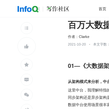
首页
百万大数据 
移动开发
Java
开源
架构
O

前端
AI
大数据
团队管理
作者：
Clarke
查看更多
2021-10-20
本文字数：


01—《大数据


从架构模式来分析，中
这里中台，我理解特指的

同步架构还是异步架构
数据中台使用场景很丰