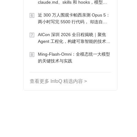
claude.md、skills 和 hooks，模型自
己会想办法
近 300 万人围观卡帕西亲测 Opus 5：
6
两小时写完 5500 行代码， 却连自己
写的游戏都玩不了
AICon 深圳 2026 全日程揭晓｜聚焦
7
Agent 工程化，构建可靠智能的技术路
径
Ming-Flash-Omni：全模态统一大模型
8
的关键技术与实践
查看更多 InfoQ 精选内容 >