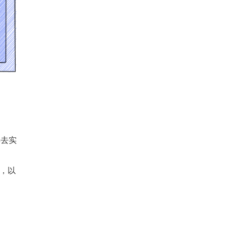
具去实
表，以