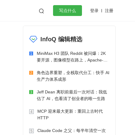
登录
注册

写点什么
效工作
数据库
Python
音视频
InfoQ 编辑精选
golang
微服务架构
flutter
MiniMax H3 团队 Reddit 被问爆：2K
1
要开源，图像模型在路上，Apache-2.0
也在考虑了
角色边界重塑，全栈取代分工：快手 AI
2
生产力体系成形
Jeff Dean 离职前最后一次对话：我低
3
估了 AI，也看清了创业者的唯一生路
MCP 迎来最大更新：重回上古时代
4
HTTP
Claude Code 之父：每半年清空一次
5