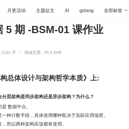
全部标签

月更活动
主题征文
AI
golang
5 期 -BSM-01 课作业
penHarmony
算法
学习方法
Web3.0
高
程序员
运维
深度思考
低代码
redis
1131 字
阅读完需：约 4 分钟
架构总体设计与架构哲学本质》上:
台分层架构是同步架构还是异步架构？为什么？
是 数据中台。
是一种计数手段，具体使用哪种取决于实际应用场景。
富，所以两种架构应该都有使用。