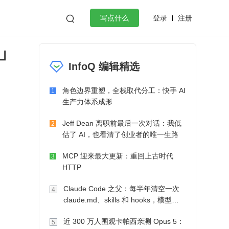
登录
注册

写点什么
」
效工作
数据库
Python
音视频
InfoQ 编辑精选
golang
微服务架构
flutter
角色边界重塑，全栈取代分工：快手 AI
1
生产力体系成形
Jeff Dean 离职前最后一次对话：我低
2
估了 AI，也看清了创业者的唯一生路
MCP 迎来最大更新：重回上古时代
3
HTTP
Claude Code 之父：每半年清空一次
4
claude.md、skills 和 hooks，模型自
己会想办法
近 300 万人围观卡帕西亲测 Opus 5：
5