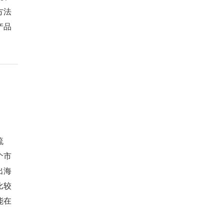
方法
产品
。
流
个市
出海
比较
能在