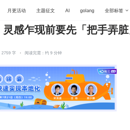
全部标签

月更活动
主题征文
AI
golang
，灵感乍现前要先「把手弄脏
penHarmony
算法
学习方法
Web3.0
高
程序员
运维
深度思考
低代码
redis
2759 字
阅读完需：约 9 分钟