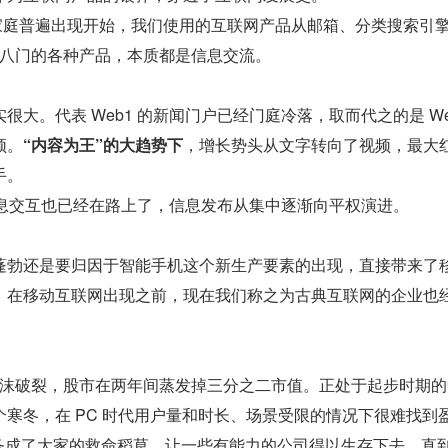
脑在家庭普遍出现开始，我们使用的互联网产品从邮箱、分类搜索引
花八门的各种产品，本质都是信息交流。
大。代表 Web1 的新闻门户已经门庭冷落，取而代之的是 Web
频。
“内容为王”的大趋势下
，增长势头从文字转向了视频，最大
手。
式信息交互也已经在路上了，信息发布从集中逐渐向平权演进。
蓬勃还是要归因于智能手机这个新生产要素的出现，直接带来了
。在移动互联网出现之前，现在我们称之为古典互联网的企业也
网泡沫破裂，股市在两年间蒸发掉三分之二市值。正处于起步时期
寒冬，在 PC 时代用户量和时长、场景受限的情况下很难找到
业务成了大家的救命稻草，让一些有能力的公司得以生存下去，直