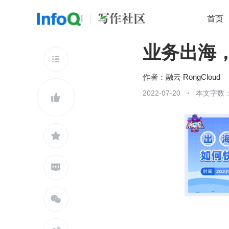
首页
业务出海
移动开发
Java
开源
架构
O

前端
AI
大数据
团队管理
作者：
融云 RongCloud
查看更多
2022-07-20
本文字数：




