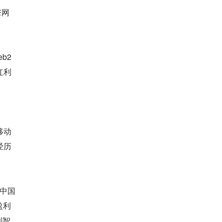
擎网
2 
红利
移动
经历
的中国
盈利
到智