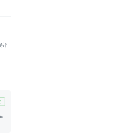
系作
注
c