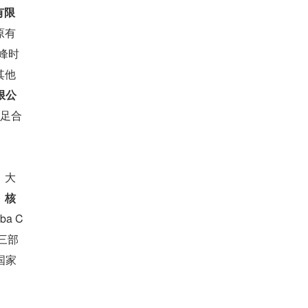
有限
原有
高峰时
其他
限公
满足合
、大
。
核
a C
三部
国家