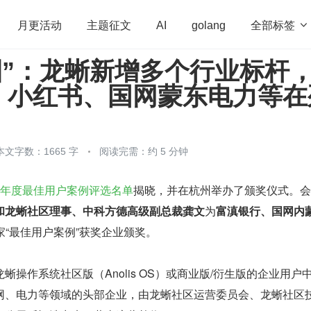
全部标签

月更活动
主题征文
AI
golang
圈”：龙蜥新增多个行业标杆
penHarmony
算法
学习方法
Web3.0
高
、小红书、国网蒙东电力等在
程序员
运维
深度思考
低代码
redis
本文字数：1665 字
阅读完需：约 5 分钟
24 年度最佳用户案例评选名单
揭晓，并在杭州举办了颁奖仪式。会
和龙蜥社区理事、中科方德高级副总裁龚文
为
富滇银行、国网内
 家“最佳用户案例”获奖企业颁奖。
蜥操作系统社区版（Anolis OS）或商业版/衍生版的企业用户
网、电力等领域的头部企业，由龙蜥社区运营委员会、龙蜥社区