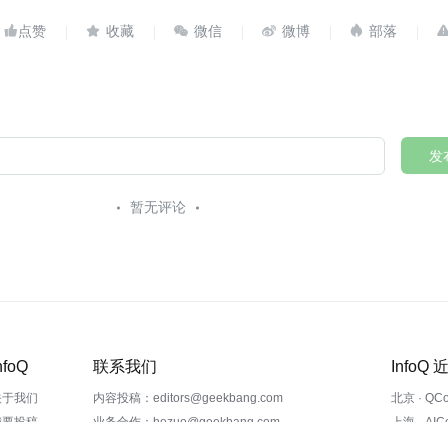





发
暂无评论
nfoQ
联系我们
InfoQ
关于我们
内容投稿：editors@geekbang.com
北京 · QC
我要投稿
业务合作：hezuo@geekbang.com
上海 · AI
合作伙伴
反馈投诉：feedback@geekbang.com