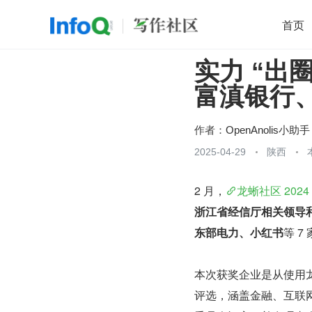
首页
实力 “出
移动开发
Java
开源
架构
O
富滇银行
前端
AI
大数据
团队管理
查看更多

作者：
OpenAnolis小助手
2025-04-29
陕西
2 月，
龙蜥社区 20
浙江省经信厅相关领导
东部电力、小红书
等 7
本次获奖企业是从使用龙
评选，涵盖金融、互联