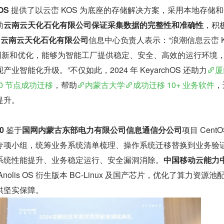
S 
提供了以云峦 KOS 为底座的存储解决方案，采用本地存储
助
云南云天化石化有限公司保证采集数据的完整性和准确性
，积
。
云南云天化石化有限公司
信息中心负责人表示：“浪潮信息云峦 Ke
术创新和优化，能够为智能工厂提供稳定、安全、高效的运行环境
智能化升级。”不仅如此，2024 年 KeyarchOS 还助力
厦
00 节点成功迁移
，帮助
内蒙古大学
成功迁移 10+ 业务软件
，
提升。
 
鉴于
国网内蒙古东部电力有限公司信息通信分公司
项目 CentO
专项小组，统筹业务系统清单梳理、操作系统迁移替换到业务验
系统性能提升、业务稳定运行、安全漏洞消除。
中国移动云能力
olis OS 衍生版本 BC-Linux 及国产芯片，优化了算力资源池
供坚实保障。