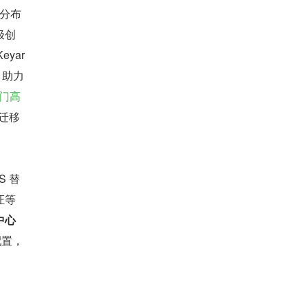
和分布
极创
yar
，助力
门高
迁移
S 替
证等
中心
配置，