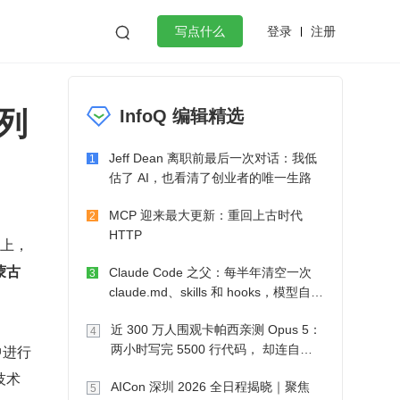
登录
注册

写点什么
，
效工作
数据库
Python
音视频
列
InfoQ 编辑精选
golang
微服务架构
flutter
Jeff Dean 离职前最后一次对话：我低
1
估了 AI，也看清了创业者的唯一生路
MCP 迎来最大更新：重回上古时代
2
HTTP
上，
蒙古
Claude Code 之父：每半年清空一次
3
claude.md、skills 和 hooks，模型自己
会想办法
近 300 万人围观卡帕西亲测 Opus 5：
4
中进行
两小时写完 5500 行代码， 却连自己
写的游戏都玩不了
技术
AICon 深圳 2026 全日程揭晓｜聚焦
5