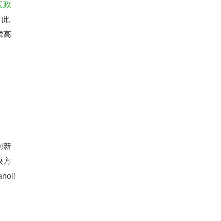
云政
。此
麟高
创新
决方
oli