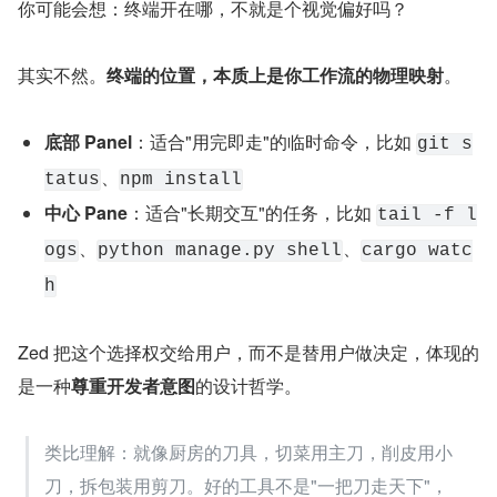
你可能会想：终端开在哪，不就是个视觉偏好吗？
其实不然。
终端的位置，本质上是你工作流的物理映射
。
底部 Panel
：适合"用完即走"的临时命令，比如 
git s
、
tatus
npm install
中心 Pane
：适合"长期交互"的任务，比如 
tail -f l
、
、
ogs
python manage.py shell
cargo watc
h
Zed 把这个选择权交给用户，而不是替用户做决定，体现的
是一种
尊重开发者意图
的设计哲学。
类比理解：就像厨房的刀具，切菜用主刀，削皮用小
刀，拆包装用剪刀。好的工具不是"一把刀走天下"，