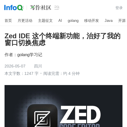

登录
首页
月更活动
主题征文
AI
golang
移动开发
Java
开源
Zed IDE 这个终端新功能，治好了我的
窗口切换焦虑
作者：
golang学习记
2026-05-07
四川
本文字数：1247 字
阅读完需：约 4 分钟