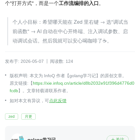
个"打开方式"，而是一个
工作流编排的入口
。
个人小目标：希望哪天能在 Zed 里右键 → 选"调试当
前函数" → AI 自动在中心开终端、注入调试参数、启
动调试会话。然后我就可以安心喝咖啡了☕。
发布于: 2026-05-07
阅读数: 124
版权声明: 本文为 InfoQ 作者【golang学习记】的原创文章。
原文链接:【
https://xie.infoq.cn/article/d8b2032e91f396d4776d0
fcdb
】。文章转载请联系作者。
如对本文有异议，可
点此反馈
zed
月更
golang学习记
关注
