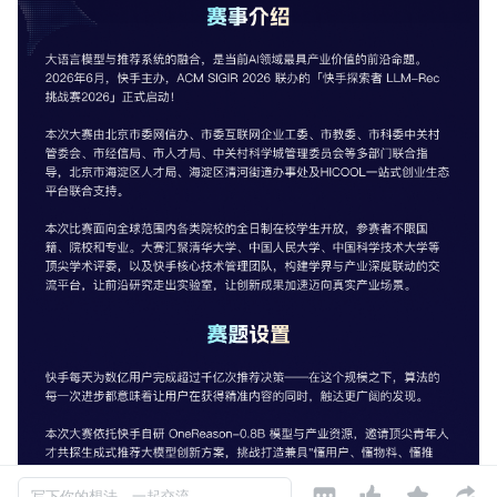




写下你的想法，一起交流