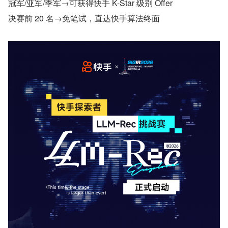
冠军/亚军/季军→可获得快手 K-Star 级别 Offer
决赛前 20 名→免笔试，直达快手算法终面