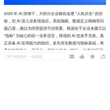
2025 年 AI 浪潮下，大部分企业都在追逐 "人机共生" 的目
标，但 AI 进入业务现场后，系统隔阂、数据定义模糊等问
题凸显，难以为经营提供可信答案。根源在于企业未建立以 
"指标" 为核心的统一业务语言，再强的 AI 也束手无策。真
正具备 AI 应用能力的组织，多先夯实数据与指标基础，再
叠加智能能力。基于此，袋鼠云发布《指标 + AI 数智应用




白皮书》，阐述企业
如何筑牢数据底座、搭建指标体系、
写下你的想法，一起交流
实现 AI 赋能
。