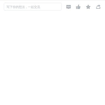




写下你的想法，一起交流
面经
--
接下来就是各公司的面经了，分享出来供大家参考。