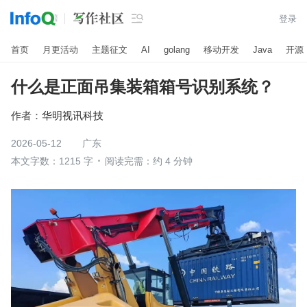

登录
首页
月更活动
主题征文
AI
golang
移动开发
Java
开源
什么是正面吊集装箱箱号识别系统？
作者：
华明视讯科技
2026-05-12
广东
本文字数：1215 字
阅读完需：约 4 分钟