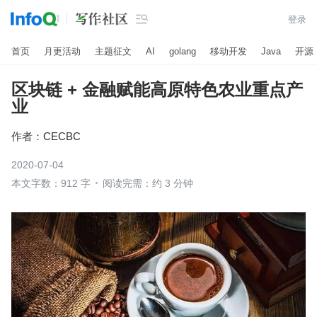

登录
首页
月更活动
主题征文
AI
golang
移动开发
Java
开源
区块链 + 金融赋能高原特色农业重点产
业
作者：
CECBC
2020-07-04
本文字数：912 字
阅读完需：约 3 分钟