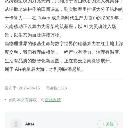
从跨越边境的万兆光网，到翱翔于雪山峡谷的无人机集群；
从辅助老农耕作的田间课堂，到实验室里推演大分子结构的
千卡算力——在 Token 成为新时代生产力货币的 2026 年，
云南移动正以算力为骨架构筑基座，以 AI 为灵魂注入场
景，以生态为血脉连接万物。
当物理世界的碳基生命与数字世界的硅基算力在红土地上深
度交融，我们有理由相信，一幅产业有活力、治理有温度、
生活有品质的数智化新蓝图，正在彩云之南徐徐展开。
属于 AI+的星辰大海，才刚刚破浪起航。
发布于: 2026-04-15
阅读数: 128
如对本文有异议，可
点此反馈
Alter
关注
