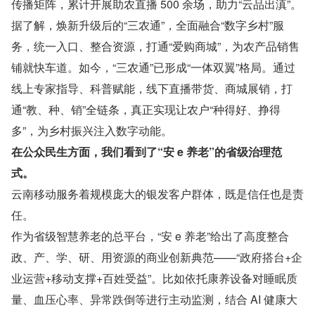
传播矩阵，累计开展助农直播 500 余场，助力“云品出滇”。
据了解，焕新升级后的“三农通”，全面融合“数字乡村”服
务，统一入口、整合资源，打通“爱购商城”，为农产品销售
铺就快车道。如今，“三农通”已形成“一体双翼”格局。通过
线上专家指导、科普赋能，线下直播带货、商城展销，打
通“教、种、销”全链条，真正实现让农户“种得好、挣得
多”，为乡村振兴注入数字动能。
在公众民生方面，我们看到了“安 e 养老”的省级治理范
式。
云南移动服务着规模庞大的银发客户群体，既是信任也是责
任。
作为省级智慧养老的总平台，“安 e 养老”给出了高度整合
政、产、学、研、用资源的商业创新典范——“政府搭台+企
业运营+移动支撑+百姓受益”。比如依托康养设备对睡眠质
量、血压心率、异常跌倒等进行主动监测，结合 AI 健康大