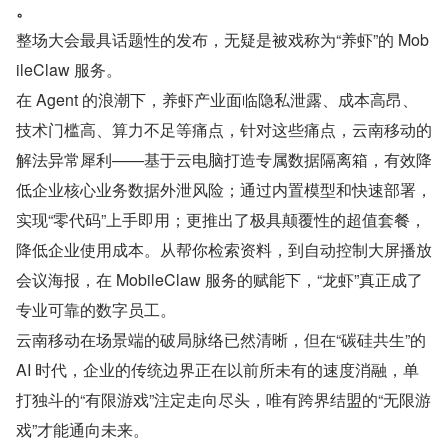
。
整场大会最具话题性的发布，无疑是被戏称为“养虾”的 Mob
ileClaw 服务。
在 Agent 的浪潮下，养虾产业面临隐私泄露、成本高昂、
技术门槛高、算力不足等痛点，针对这些痛点，云南移动的
解法异常犀利——基于云电脑打造专属数据隔离箱，有效降
低企业核心业务数据外泄风险；通过内置模型和快速部署，
实现“零代码”上手即用；更推出了极具颠覆性的超值套餐，
降低企业使用成本。从帮你检索资料，到自动控制大屏播放
会议海报，在 MobileClaw 服务的赋能下，“龙虾”真正成了
专业可靠的数字员工。
云南移动在场景端的破局脉络已然清晰，但在“碳硅共生”的 
AI 时代，企业的传统边界正在以前所未有的速度消融，单
打独斗的“有限游戏”注定走向尽头，唯有跨界结盟的“无限游
戏”才能通向未来。