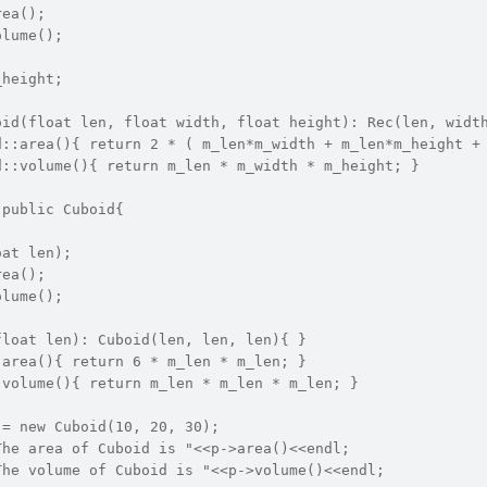
rea();
olume();
_height;
oid(float len, float width, float height): Rec(len, widt
d::area(){ return 2 * ( m_len*m_width + m_len*m_height +
d::volume(){ return m_len * m_width * m_height; }
 public Cuboid{
oat len);
rea();
olume();
float len): Cuboid(len, len, len){ }
:area(){ return 6 * m_len * m_len; }
:volume(){ return m_len * m_len * m_len; }
 = new Cuboid(10, 20, 30);
The area of Cuboid is "<<p->area()<<endl;
The volume of Cuboid is "<<p->volume()<<endl;