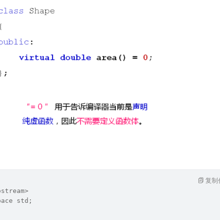
复制
ostream>
pace std;