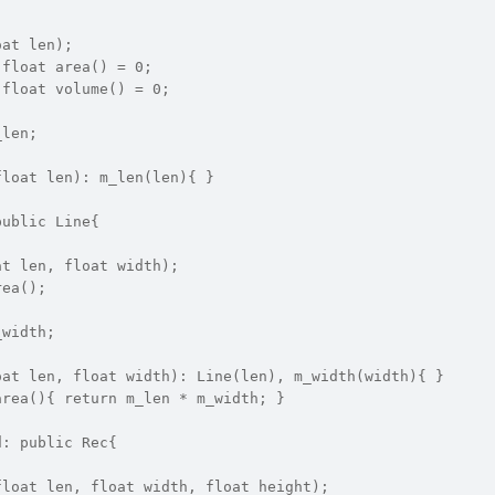
oat len);
 float area() = 0;
 float volume() = 0;
_len;
float len): m_len(len){ }
public Line{
at len, float width);
rea();
_width;
oat len, float width): Line(len), m_width(width){ }
area(){ return m_len * m_width; }
d: public Rec{
float len, float width, float height);