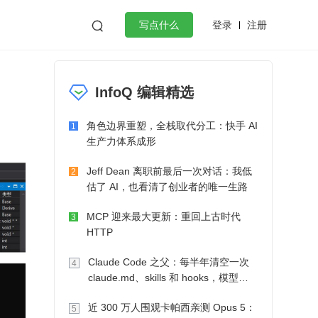
登录
注册

写点什么
效工作
数据库
Python
音视频
InfoQ 编辑精选
golang
微服务架构
flutter
角色边界重塑，全栈取代分工：快手 AI
1
生产力体系成形
Jeff Dean 离职前最后一次对话：我低
2
估了 AI，也看清了创业者的唯一生路
MCP 迎来最大更新：重回上古时代
3
HTTP
Claude Code 之父：每半年清空一次
4
claude.md、skills 和 hooks，模型自
己会想办法
近 300 万人围观卡帕西亲测 Opus 5：
5