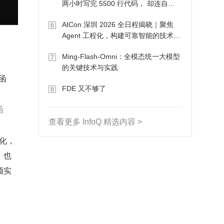
两小时写完 5500 行代码， 却连自己
写的游戏都玩不了
AICon 深圳 2026 全日程揭晓｜聚焦
6
Agent 工程化，构建可靠智能的技术路
径
Ming-Flash-Omni：全模态统一大模型
7
的关键技术与实践
函
FDE 又不够了
8
函
查看更多 InfoQ 精选内容 >
化，
，也
须实