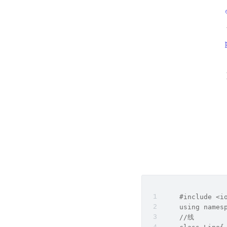
    #include <i
    using names
    //线