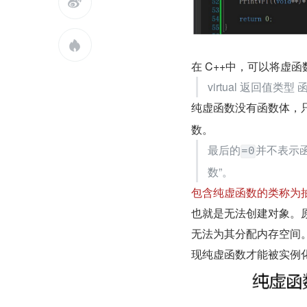


在 C++中，可以将虚
virtual 返回值类型 
纯虚函数没有函数体，
数。
最后的
并不表示
=0
数”。
包含纯虚函数的类称为抽象类（
也就是无法创建对象。
无法为其分配内存空间
现纯虚函数才能被实例