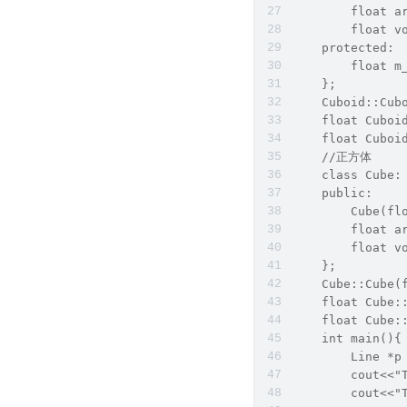
        float a
        float v
    protected:
        float m
    };
    Cuboid::Cub
    float Cuboi
    float Cuboi
    //正方体
    class Cube:
    public:
        Cube(fl
        float a
        float v
    };
    Cube::Cube(
    float Cube:
    float Cube:
    int main(){
        Line *p
        cout<<"
        cout<<"