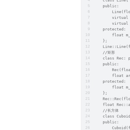
    class Line{
    public:
        Line(fl
        virtual
        virtual
    protected:
        float m
    };
    Line::Line(
    //矩形
    class Rec: 
    public:
        Rec(flo
        float a
    protected:
        float m
    };
    Rec::Rec(fl
    float Rec::
    //长方体
    class Cuboi
    public:
        Cuboid(