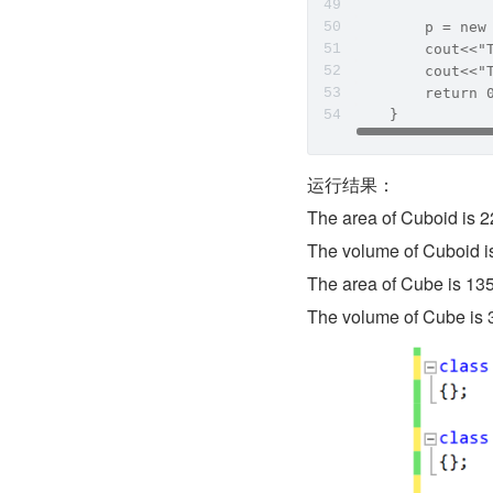
        p = new
        cout<<"
        cout<<"
        return 
    }
运行结果：
The area of Cuboid is 
The volume of Cuboid i
The area of Cube is 13
The volume of Cube is