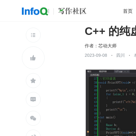
首页
C++ 的
移动开发
Java
开源
架构
O

前端
AI
大数据
团队管理
作者：
芯动大师
查看更多
2023-09-08
四川




