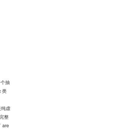
是一个抽
c 类
是纯虚
个完整
are