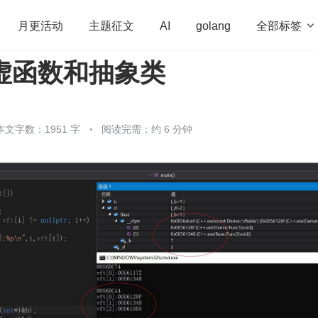
全部标签

月更活动
主题征文
AI
golang
纯虚函数和抽象类
penHarmony
算法
学习方法
Web3.0
高
程序员
运维
深度思考
低代码
redis
本文字数：1951 字
阅读完需：约 6 分钟