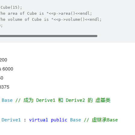
 Cube(15);
The area of Cube is "<<p->area()<<endl;
The volume of Cube is "<<p->volume()<<endl;
0;
2200
s 6000
50
 3375