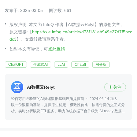
发布于: 2025-03-05
阅读数: 661
版权声明: 本文为 InfoQ 作者【AI数据云Relyt】的原创文章。
原文链接:【
https://xie.infoq.cn/article/d73f181ab949e27d7f5bcc
dc3
】。文章转载请联系作者。
如对本文有异议，可
点此反馈
ChatGPT
生成式AI
LLM
ChatBI
AI分析
AI数据云Relyt
关注

经百万用户验证的AI就绪数据基础设施提供商
2024-06-14 加入
以一份数据为基础，提供原生稳定、极致性价比、按需付费的交互式分
析、实时分析以及ETL服务。助力传统数据平台升级为 AI-ready 数据平
台，促进 AI 在企业严谨生产场景的落地，提高准确性、数据洞察力、决
策效率。