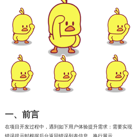
一、前言
在项目开发过程中，遇到如下用户体验提升需求：需要实现
错误提示时根据后台返回错误列表信息，换行展示。