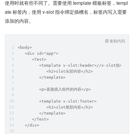
使用时就有些不同了。需要使用 template 模板标签，templ
ate 标签内，使用 v-slot 指令绑定插槽名，标签内写入需要
添加的内容。
复制代码
<body>
   <div id="app">
      <Test>
         <template v-slot:header>//v-slot指令使用
            <h2>slot头部内容</h2>
         </template>
         <p>直接插入组件的内容</p>
         <template v-slot:footer>
            <h2>slot尾部内容</h2>
         </template>
      </Test>
   </div>