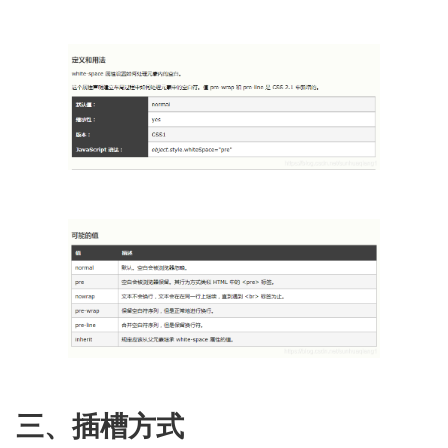
三、插槽方式