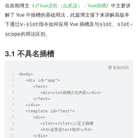
在前期博文《
Vue进阶（幺贰柒）：Vue插槽
》中主要讲
解了 Vue 中插槽的基础用法，此篇博文接下来讲解高版本
下通过
指令如何应用 Vue 插槽及与
、
v-slot
slot
slot-
的用法区别。
scope
3.1 不具名插槽
复制代码
<body>
   <div id="app">
      <Test>
         <div>slot插槽占位内容</div>
      </Test>
   </div>
   <template id="test">
      <div>
         <slot></slot>//定义插槽
         <h3>这里是test组件</h3>
      </div>