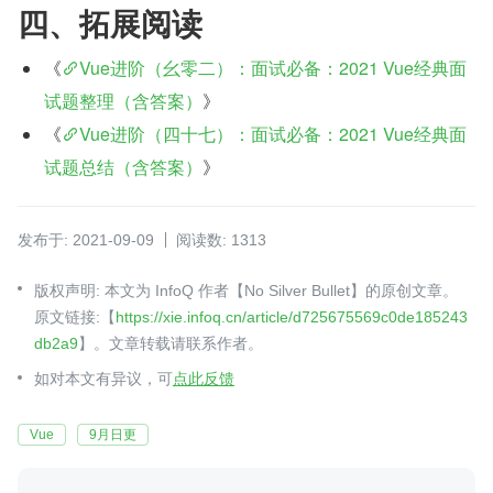
四、拓展阅读
《
Vue进阶（幺零二）：面试必备：2021 Vue经典面
试题整理（含答案）
》
《
Vue进阶（四十七）：面试必备：2021 Vue经典面
试题总结（含答案）
》
发布于: 2021-09-09
阅读数: 1313
版权声明: 本文为 InfoQ 作者【No Silver Bullet】的原创文章。
原文链接:【
https://xie.infoq.cn/article/d725675569c0de185243
db2a9
】。文章转载请联系作者。
如对本文有异议，可
点此反馈
Vue
9月日更