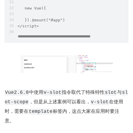
   new Vue({
   }).$mount("#app")
</script>
中使用
指令取代了特殊特性
与
Vue2.6.0
v-slot
slot
sl
，但是从上述案例可以看出，
在使用
ot-scope
v-slot
时，需要在
标签内，这点大家在应用时要注
template
意。