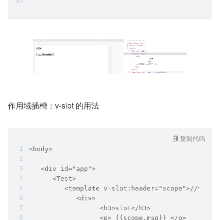
作用域插槽：v-slot 的用法
复制代码
<body>
   <div id="app">
      <Test>
         <template v-slot:header="scope">//v-
            <div>
                  <h3>slot</h3>
                  <p> {{scope.msg}} </p>