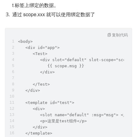
t 标签上绑定的数据。
通过 scope.xxx 就可以使用绑定数据了
复制代码
<body>
   <div id="app">
      <Test>
         <div slot="default" slot-scope="sco
            {{ scope.msg }}
         </div>
      </Test>
   </div>
   <template id="test">
      <div>
         <slot name="default" :msg="msg"> </slot
         <p>这里是test组件</p>
      </div>
   </template>