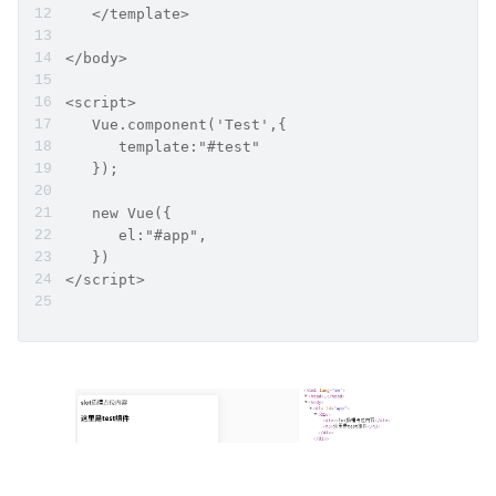
   </template>
</body>
<script>
   Vue.component('Test',{
      template:"#test"
   });
   new Vue({
      el:"#app",
   })
</script>