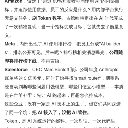
Amazon
，设定了"超过 80%开发者每周使用 AI"的内部目
标，并追踪使用数据。员工的反应是什么？用内部平台执行
无意义任务，
刷 Token 数字
。古德哈特定律在 AI 时代完成
了一次精准复现：当一个指标变成目标，它就失去了衡量意
义。
Meta
，内部出现了 AI 使用排行榜，把员工分成"AI builder
s"，排名公开可见。后来呢？排行榜相关消息曝光，
公司随
即将排行榜下线
，不再言语。
Salesforce
，CEO Marc Benioff 预计公司年度 Anthropic 
账单将达 3 亿美元，同时开始寻找"smart router"，期望系
统自动判断哪些问题用强模型、哪些用便宜小模型——本质
是在亡羊补牢：先让 AI 跑起来，再想怎么控成本。
这些企业，没有一家是 AI 技术上的生手。但它们共同踩进
了同一个坑：
把 AI 接入了，没把 AI 管住。
Token，是 AI 系统运行的燃料。一次对话、一次代码生