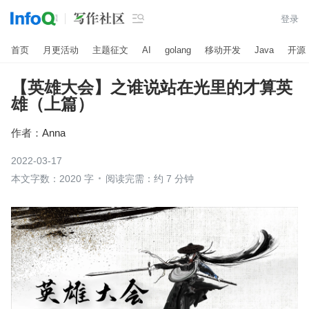

登录
首页
月更活动
主题征文
AI
golang
移动开发
Java
开源
【英雄大会】之谁说站在光里的才算英
雄（上篇）
作者：
Anna
2022-03-17
本文字数：2020 字
阅读完需：约 7 分钟