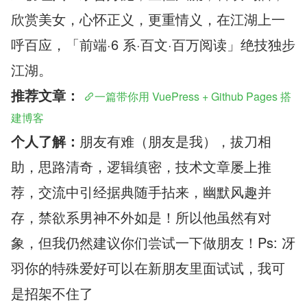
欣赏美女，心怀正义，更重情义，在江湖上一
呼百应
，「前端·6 系·百文·百万阅读」绝技独步
江湖。
推荐文章：
一篇带你用 VuePress + Github Pages 搭
建博客
个人了解：
朋友有难（朋友是我），拔刀相
助，思路清奇，逻辑缜密，技术文章屡上推
荐，交流中引经据典随手拈来，幽默风趣并
存，禁欲系男神不外如是！所以他虽然有对
象，但我仍然建议你们尝试一下做朋友！Ps: 冴
羽你的特殊爱好可以在新朋友里面试试，我可
是招架不住了