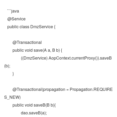
   ```java
   @Service
   public class DmzService {
   	@Transactional
   	public void save(A a, B b) {
   		((DmzService) AopContext.currentProxy()).saveB
(b);
   	}
   	@Transactional(propagation = Propagation.REQUIRE
S_NEW)
   	public void saveB(B b){
   		dao.saveB(a);