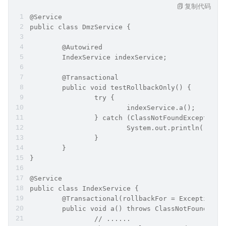
复制代码
@Service
public class DmzService {
	@Autowired
	IndexService indexService;
	@Transactional
	public void testRollbackOnly() {
		try {
			indexService.a();
		} catch (ClassNotFoundException 
			System.out.println("catc
		}
	}
}
@Service
public class IndexService {
	@Transactional(rollbackFor = Exception.c
	public void a() throws ClassNotFoundExce
		// ......