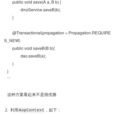
   	public void save(A a, B b) {
   		dmzService.saveB(b);
   	}
   	@Transactional(propagation = Propagation.REQUIRE
S_NEW)
   	public void saveB(B b){
   		dao.saveB(a);
   	}
   }
   ```
   这种方案看起来不是很优雅
利用
，如下：
AopContext