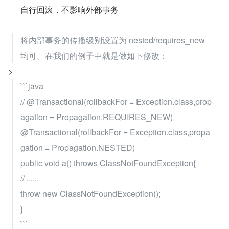
自行回滚，不影响外部事务
将内部事务的传播级别设置为 nested/requires_new 
均可。在我们的例子中就是做如下修改：
>
```java
// @Transactional(rollbackFor = Exception.class,prop
agation = Propagation.REQUIRES_NEW)
@Transactional(rollbackFor = Exception.class,propa
gation = Propagation.NESTED)
public void a() throws ClassNotFoundException{
// ......
throw new ClassNotFoundException();
}
```