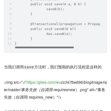
	public void save(A a, B b) {
		saveB(b);
	}
	@Transactional(propagation = Propagation
	public void saveB(B b){
		dao.saveB(a);
	}
}
当我们调用
方法时，我们预期的执行流程是这样的
save
<img src="
https://gitee.com/wx
cc347be696/blogImage/ra
w/master/事务失效（自调用 requires
new）.png" alt="事务
失效（自调用 requires_new）"/>