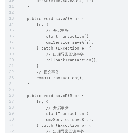
        dmzService.saveAB(a, b);
    }
    public void saveA(A a) {
        try {
            // 开启事务
            startTransaction();
            dmzService.saveA(a);
        } catch (Exception e) {
            // 出现异常回滚事务
            rollbackTransaction();
        }
        // 提交事务
        commitTransaction();
    }
    public void saveB(B b) {
        try {
            // 开启事务
            startTransaction();
            dmzService.saveB(b);
        } catch (Exception e) {
            // 出现异常回滚事务