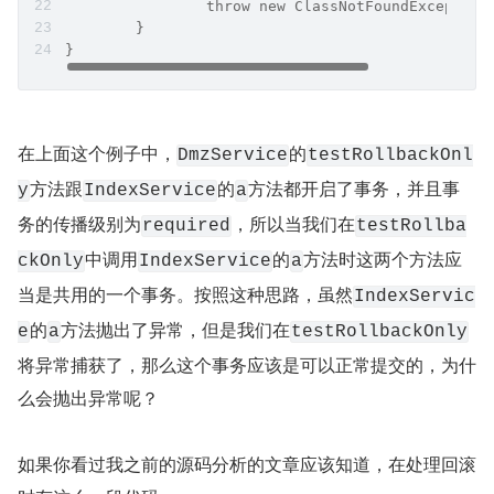
		throw new ClassNotFoundException
	}
}
在上面这个例子中，
的
DmzService
testRollbackOnl
方法跟
的
方法都开启了事务，并且事
y
IndexService
a
务的传播级别为
，所以当我们在
required
testRollba
中调用
的
方法时这两个方法应
ckOnly
IndexService
a
当是共用的一个事务。按照这种思路，虽然
IndexServic
的
方法抛出了异常，但是我们在
e
a
testRollbackOnly
将异常捕获了，那么这个事务应该是可以正常提交的，为什
么会抛出异常呢？
如果你看过我之前的源码分析的文章应该知道，在处理回滚