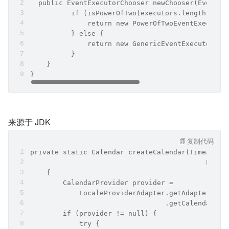
  public EventExecutorChooser newChooser(EventEx
          if (isPowerOfTwo(executors.length)) {
              return new PowerOfTwoEventExecutor
          } else {
              return new GenericEventExecutorCho
          }
    }
}
来源于 JDK
复制代码
private static Calendar createCalendar(TimeZone 
                                           Local
    {
        CalendarProvider provider =
            LocaleProviderAdapter.getAdapter(Cal
                                 .getCalendarPro
        if (provider != null) {
            try {