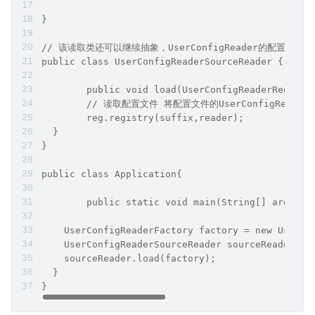
}
// 该读取类还可以继续抽象，UserConfigReader的配置方式可以
public class UserConfigReaderSourceReader {
	public void load(UserConfigReaderRegistr
  	// 读取配置文件 将配置文件的UserConfigReader
  	reg.registry(suffix,reader);
  }
}
public class Application{
	public static void main(String[] args){
    UserConfigReaderFactory factory = new UserCo
    UserConfigReaderSourceReader sourceReader = 
    sourceReader.load(factory);
  }
}