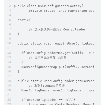
public class UserConfigReaderFactory{
	private static final Map<String,UserConf
  static{
  	// 加入默认的一些UserConfigReader
  }
  public static void registryUserConfigReader(St
    if(userConfigReaderMap.get(suffix) != null){
    	// 如果不允许重复 抛异常
    }
    userConfigReaderMap.put(suffix,userConfigRea
  }
  public static UserConfigReader getUserConfigRe
  	// 取到fileName的后缀
    UserConfigReader userConfigReader = userConf
    if(userConfigReader == null){
    	throw new UserConfigReaderNotFoundExcept