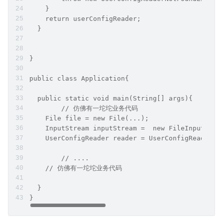
    }
    return userConfigReader;
  }
}
public class Application{
  public static void main(String[] args){
  	// 仿佛有一坨坨业务代码
    File file = new File(...);
    InputStream inputStream =  new FileInputStre
    UserConfigReader reader = UserConfigReaderFa
   	// ....
    // 仿佛有一坨坨业务代码
  }
}