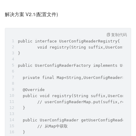
解决方案 V2.1(配置文件)
复制代码
public interface UserConfigReaderRegistry{
	void registry(String suffix,UserConfigRe
}
public UserConfigReaderFactory implements UserCo
  private final Map<String,UserConfigReader> use
  @Override
  public void registry(String suffix,UserConfigR
  }
  public UserConfigReader getUserConfigReader(St
  	// 从Map中获取
  }