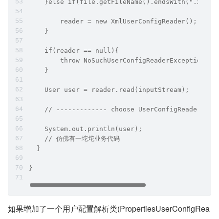
    }else if(file.getFileName().endsWith(".xml")
    	reader = new XmlUserConfigReader();
    }
    if(reader == null){
    	throw NoSuchUserConfigReaderException();
    }
    User user = reader.read(inputStream);
    // ------------- choose UserConfigReader ---
    System.out.println(user);
    // 仿佛有一坨坨业务代码
  }
}
如果增加了一个用户配置解析类(PropertiesUserConfigRea