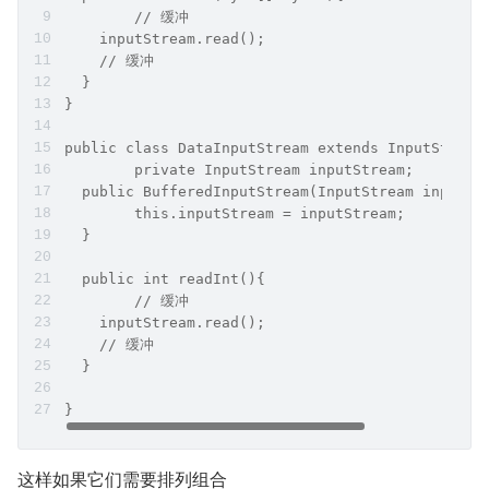
  	// 缓冲
    inputStream.read();
    // 缓冲
  }
}
public class DataInputStream extends InputStream
	private InputStream inputStream;
  public BufferedInputStream(InputStream inputSt
  	this.inputStream = inputStream;
  }
  public int readInt(){
  	// 缓冲
    inputStream.read();
    // 缓冲
  }
}
这样如果它们需要排列组合 