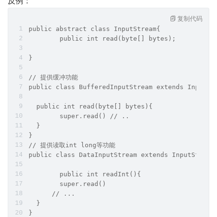
反例：
复制代码
public abstract class InputStream{
	public int read(byte[] bytes);
}
// 提供缓冲功能
public class BufferedInputStream extends InputSt
  public int read(byte[] bytes){
  	super.read() // .. 
  }
}
// 提供读取int long等功能
public class DataInputStream extends InputStream
	public int readInt(){
  	super.read()
      // ... 
  }
}