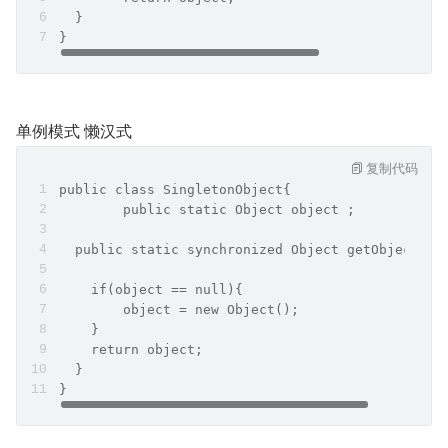
  }
}
单例模式 懒汉式
复制代码
public class SingletonObject{
	public static Object object ;
  public static synchronized Object getObject(){
    if(object == null){
    	object = new Object();
    }
    return object;
  }
}