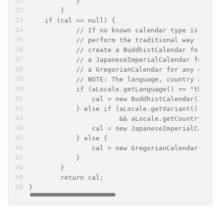
            }
        }
    if (cal == null) {
            // If no known calendar type is expl
            // perform the traditional way to cr
            // create a BuddhistCalendar for th_
            // a JapaneseImperialCalendar for ja
            // a GregorianCalendar for any other
            // NOTE: The language, country and v
            if (aLocale.getLanguage() == "th" &&
                cal = new BuddhistCalendar(zone,
            } else if (aLocale.getVariant() == "
                       && aLocale.getCountry() =
                cal = new JapaneseImperialCalend
            } else {
                cal = new GregorianCalendar(zone
            }
        }
        return cal;
}