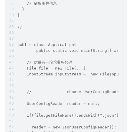
    // 解析用户信息
  }
}
// ....
public class Application{
	public static void main(String[] args){
    // 仿佛有一坨坨业务代码
    File file = new File(...);
    InputStream inputStream =  new FileInputStre
    // ------------- choose UserConfigReader ---
    UserConfigReader reader = null;
    if(file.getFileName().endsWith(".json")){
      reader = new JsonUserConfigReader();