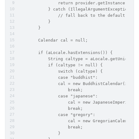
                return provider.getInstance(zone
            } catch (IllegalArgumentException ia
                // fall back to the default inst
            }
        }
        Calendar cal = null;
        if (aLocale.hasExtensions()) {
            String caltype = aLocale.getUnicodeL
            if (caltype != null) {
                switch (caltype) {
                case "buddhist":
                cal = new BuddhistCalendar(zone,
                    break;
                case "japanese":
                    cal = new JapaneseImperialCa
                    break;
                case "gregory":
                    cal = new GregorianCalendar(
                    break;
                }