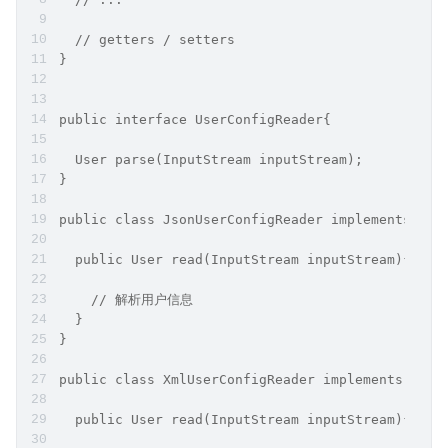
  // getters / setters
}
public interface UserConfigReader{
  User parse(InputStream inputStream);
}
public class JsonUserConfigReader implements Use
  public User read(InputStream inputStream){
    // 解析用户信息
  }
}
public class XmlUserConfigReader implements User
  public User read(InputStream inputStream){