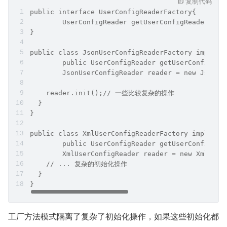
复制代码
public interface UserConfigReaderFactory{
	UserConfigReader getUserConfigReader(Str
}
public class JsonUserConfigReaderFactory impleme
	public UserConfigReader getUserConfigRea
  	JsonUserConfigReader reader = new JsonU
    reader.init();// 一些比较复杂的操作
  }
}
public class XmlUserConfigReaderFactory implemen
	public UserConfigReader getUserConfigRea
  	XmlUserConfigReader reader = new XmlUse
    // ... 复杂的初始化操作
  }
}
工厂方法模式隔离了复杂了初始化操作，如果这些初始化都