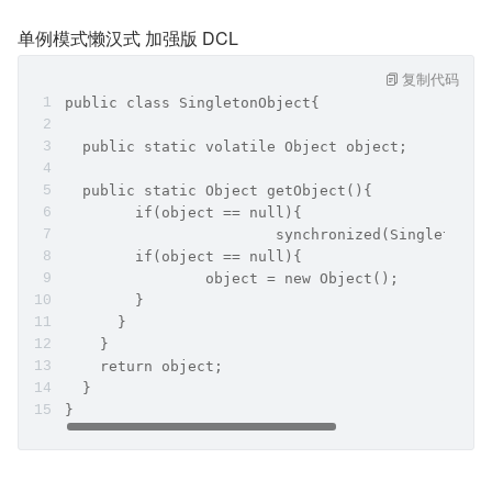
单例模式懒汉式 加强版 DCL
复制代码
public class SingletonObject{
  public static volatile Object object;
  public static Object getObject(){
  	if(object == null){
			synchronized(SingletonO
      	if(object == null){
        	object = new Object();
        }
      }
    }
    return object;
  }
}