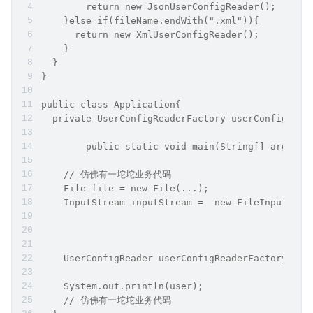
    	return new JsonUserConfigReader();
    }else if(fileName.endWith(".xml")){
      return new XmlUserConfigReader();
    }
  }
}
public class Application{
  private UserConfigReaderFactory userConfigRead
	public static void main(String[] args){
    // 仿佛有一坨坨业务代码
    File file = new File(...);
    InputStream inputStream =  new FileInputStre
    UserConfigReader userConfigReaderFactory = u
    System.out.println(user);
    // 仿佛有一坨坨业务代码