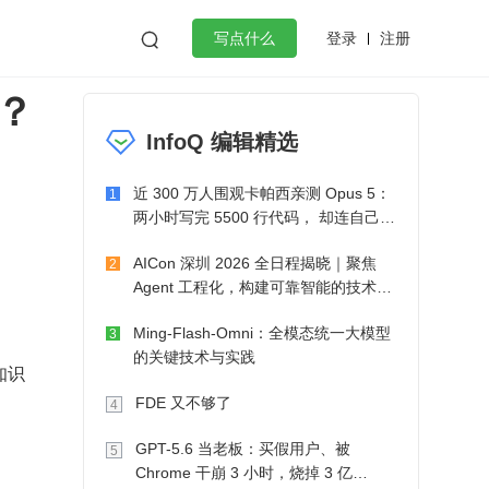
登录
注册

写点什么
？
效工作
数据库
Python
音视频
InfoQ 编辑精选
golang
微服务架构
flutter
近 300 万人围观卡帕西亲测 Opus 5：
1
两小时写完 5500 行代码， 却连自己写
的游戏都玩不了
AICon 深圳 2026 全日程揭晓｜聚焦
2
Agent 工程化，构建可靠智能的技术路
径
Ming-Flash-Omni：全模态统一大模型
3
的关键技术与实践
知识
FDE 又不够了
4
GPT-5.6 当老板：买假用户、被
5
Chrome 干崩 3 小时，烧掉 3 亿