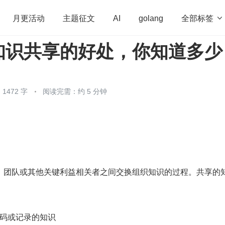
全部标签

月更活动
主题征文
AI
golang
知识共享的好处，你知道多少
penHarmony
算法
学习方法
Web3.0
高
程序员
运维
深度思考
低代码
redis
1472 字
阅读完需：约 5 分钟
、团队或其他关键利益相关者之间交换组织知识的过程。共享的
码或记录的知识 