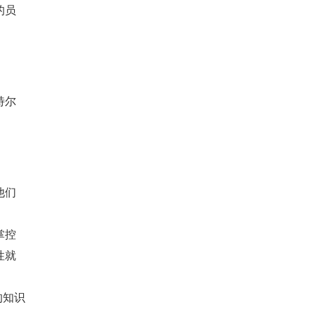
的员
特尔
 
他们
掌控
性就
的知识