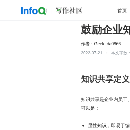
首页
鼓励企业
移动开发
Java
开源
架构
O
前端
AI
大数据
团队管理
作者：
Geek_da0866
查看更多
2022-07-21
本文字数：

知识共享定义
知识共享是企业内员工
可以是： 
显性知识，即易于编