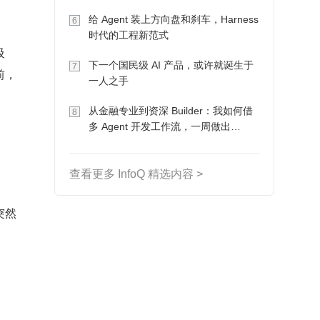
Token 收入却为 0
给 Agent 装上方向盘和刹车，Harness
6
时代的工程新范式
吸
下一个国民级 AI 产品，或许就诞生于
7
前，
一人之手
从金融专业到资深 Builder：我如何借
8
多 Agent 开发工作流，一周做出
MVP、一个月上线
查看更多 InfoQ 精选内容 >
突然
。