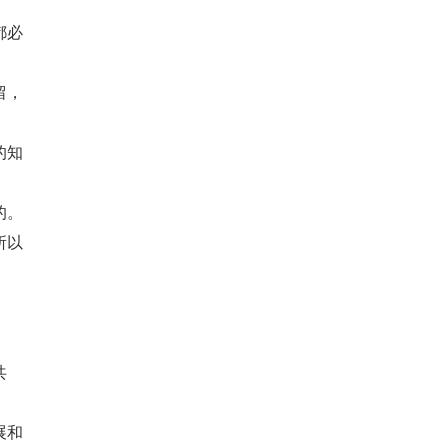
都必
留，
的知
的。
所以
共
展和