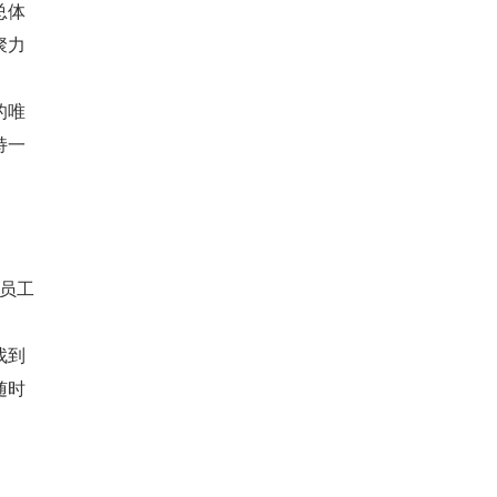
总体
聚力
的唯
持一
 员工
找到
随时