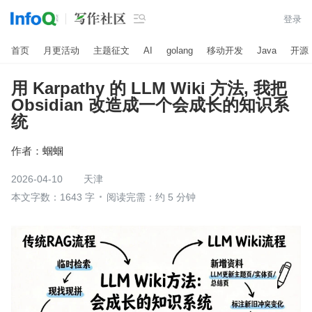

登录
首页
月更活动
主题征文
AI
golang
移动开发
Java
开源
用 Karpathy 的 LLM Wiki 方法, 我把
Obsidian 改造成一个会成长的知识系
统
作者：
蝈蝈
2026-04-10
天津
本文字数：1643 字
阅读完需：约 5 分钟