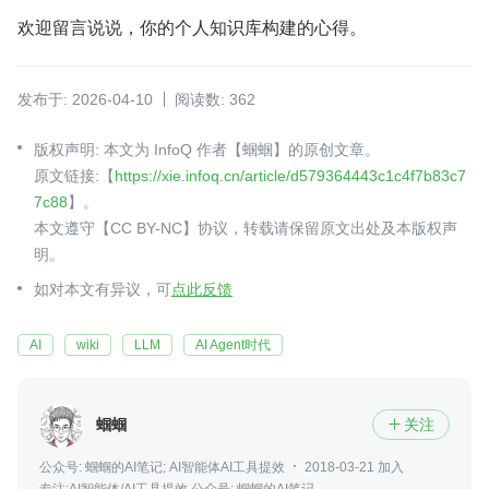
欢迎留言说说，你的个人知识库构建的心得。
发布于: 2026-04-10
阅读数: 362
版权声明: 本文为 InfoQ 作者【蝈蝈】的原创文章。
原文链接:【
https://xie.infoq.cn/article/d579364443c1c4f7b83c7
7c88
】。
本文遵守【CC BY-NC】协议，转载请保留原文出处及本版权声
明。
如对本文有异议，可
点此反馈
AI
wiki
LLM
AI Agent时代
蝈蝈
关注

公众号: 蝈蝈的AI笔记; AI智能体AI工具提效
2018-03-21 加入
专注:AI智能体/AI工具提效 公众号: 蝈蝈的AI笔记