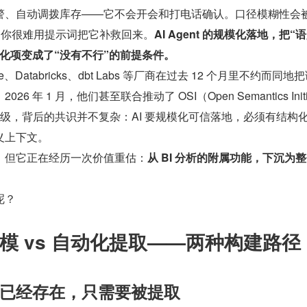
警、自动调拨库存——它不会开会和打电话确认。口径模糊性会被
散，你很难用提示词把它补救回来。
AI Agent 的规模化落地，把“
优化项变成了“没有不行”的前提条件。
e、Databricks、dbt Labs 等厂商在过去 12 个月里不约而同地
 年 1 月，他们甚至联合推动了 OSI（Open Semantics Initia
级，背后的共识并不复杂：AI 要规模化可信落地，必须有结构
义上下文。
，但它正在经历一次价值重估：
从 BI 分析的附属功能，下沉为
。
呢？
模 vs 自动化提取——两种构建路径
义已经存在，只需要被提取