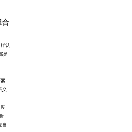
组合
同样认
都是
要素
语义
务度
析
统自