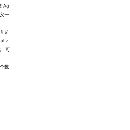
 Ag
语义一
把语义
tiv
化、可
整个数