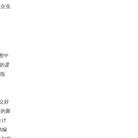
在企业
视图中
在的逻
生指
定义好
定的聚
生计
动编