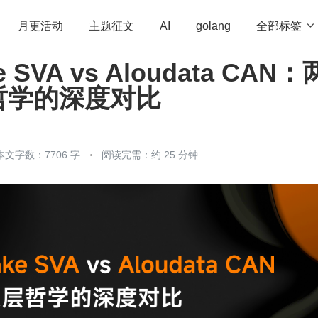
全部标签

月更活动
主题征文
AI
golang
e SVA vs Aloudata CAN：
penHarmony
算法
学习方法
Web3.0
高
哲学的深度对比
程序员
运维
深度思考
低代码
redis
本文字数：7706 字
阅读完需：约 25 分钟