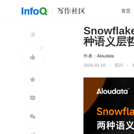
首页
Snowflak
移动开发
Java
开源
架构
O

种语义层
前端
AI
大数据
团队管理
1
查看更多

作者：
Aloudata

2026-03-10
四川


