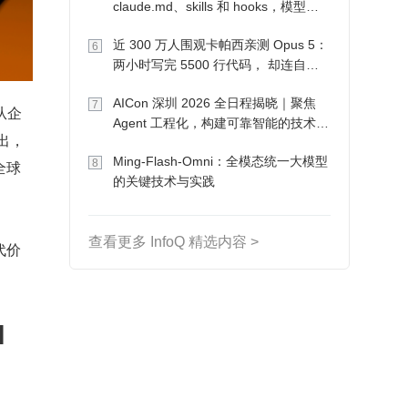
claude.md、skills 和 hooks，模型自
己会想办法
近 300 万人围观卡帕西亲测 Opus 5：
6
两小时写完 5500 行代码， 却连自己
写的游戏都玩不了
AICon 深圳 2026 全日程揭晓｜聚焦
7
 从企
Agent 工程化，构建可靠智能的技术路
出，
径
Ming-Flash-Omni：全模态统一大模型
8
全球
的关键技术与实践
查看更多 InfoQ 精选内容 >
代价
 