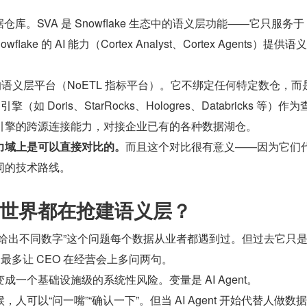
数据仓库。SVA 是 Snowflake 生态中的语义层功能——它只服务于 
wflake 的 AI 能力（Cortex Analyst、Cortex Agents）提供
 是独立的语义层平台（NoETL 指标平台）。它不绑定任何特定数仓，而
擎（如 Doris、StarRocks、Hologres、Databricks 等）作
引擎的跨源连接能力，对接企业已有的各种数据湖仓。
力域上是可以直接对比的。
而且这个对比很有意义——因为它们
同的技术路线。
世界都在抢建语义层？
标给出不同数字”这个问题每个数据从业者都遇到过。但过去它只
最多让 CEO 在经营会上多问两句。
一个基础设施级的系统性风险。变量是 AI Agent。
人可以“问一嘴”“确认一下”。但当 AI Agent 开始代替人做数