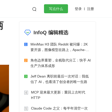
登录
注册

写点什么
两
效工作
数据库
Python
音视频
InfoQ 编辑精选
golang
微服务架构
flutter
MiniMax H3 团队 Reddit 被问爆：2K
1
要开源，图像模型在路上，Apache-2.0
也在考虑了
角色边界重塑，全栈取代分工：快手 AI
2
生产力体系成形
Jeff Dean 离职前最后一次对话：我低
3
估了 AI，也看清了创业者的唯一生路
MCP 迎来最大更新：重回上古时代
4
HTTP
Claude Code 之父：每半年清空一次
5