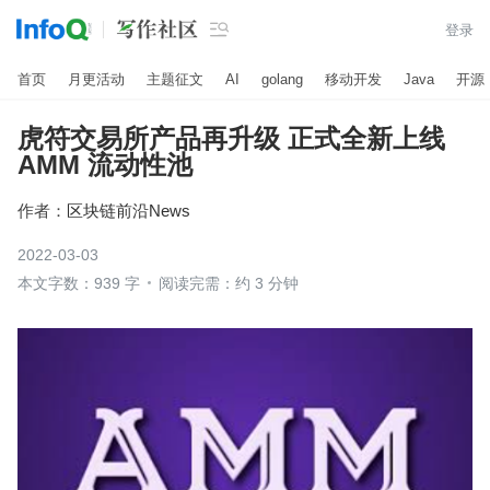

登录
首页
月更活动
主题征文
AI
golang
移动开发
Java
开源
虎符交易所产品再升级 正式全新上线
AMM 流动性池
作者：
区块链前沿News
2022-03-03
本文字数：939 字
阅读完需：约 3 分钟