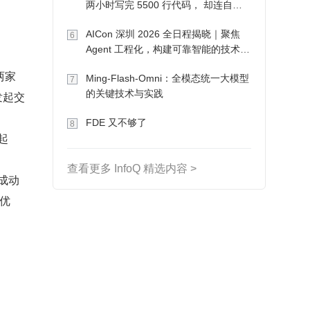
两小时写完 5500 行代码， 却连自己
写的游戏都玩不了
AICon 深圳 2026 全日程揭晓｜聚焦
6
Agent 工程化，构建可靠智能的技术路
径
两家
Ming-Flash-Omni：全模态统一大模型
7
的关键技术与实践
发起交
FDE 又不够了
8
起
查看更多 InfoQ 精选内容 >
成动
优