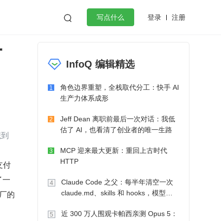
登录
注册

写点什么
一
效工作
数据库
Python
音视频
InfoQ 编辑精选
golang
微服务架构
flutter
角色边界重塑，全栈取代分工：快手 AI
1
生产力体系成形
Jeff Dean 离职前最后一次对话：我低
2
估了 AI，也看清了创业者的唯一生路
织到
MCP 迎来最大更新：重回上古时代
3
HTTP
支付
了一
Claude Code 之父：每半年清空一次
4
厂的 
claude.md、skills 和 hooks，模型自
己会想办法
近 300 万人围观卡帕西亲测 Opus 5：
5