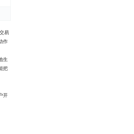
交易
动作
地生
能把
户开