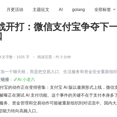
全部标签

月更活动
主题征文
AI
golang
大战开打：微信支付宝争夺下
penHarmony
算法
学习方法
Web3.0
高
口
程序员
运维
深度思考
低代码
redis
本文字数：1025 字
阅读完需：约 3 分钟
款页加一个聊天框，而是把交易入口、生活服务和资金安全重新组
文链接
：
AI 小老六
支付宝的动作正在变得密集：支付宝 AI 版以邀测形式上线，微信
信也被曝正在测试 AI 支付功能。这个事件的关键不在于支付本身多
生活服务、资金管理和交易动作可能被重新组织到对话流中。国内大
模型能力转向高频入口。