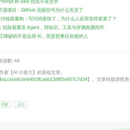
ompt 和 Skill 优化不靠玄学
爆开源项目：GitHub 贡献信号为什么失灵了
何影响交付链路重构：写代码更快了，为什么人反而觉得更累了？
指南：别急着重造 Agent，用知识、工具与评测跑通闭环
力：真正稀缺的不是会用 AI，而是把事往前推的人
阅读数: 44
oQ 作者【AI 小老六】的原创文章。
.infoq.cn/article/d481ffcaeb13df65e607c7d24
】。文章转载请联系
月更
入口