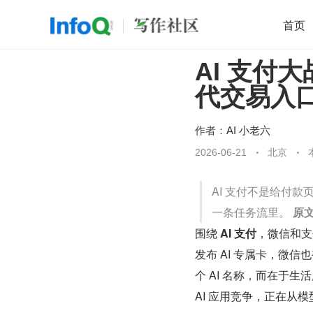
首页
AI 支付
移动开发
Java
开源
架构
O
代交易入
前端
AI
大数据
团队管理
查看更多

作者：
AI 小老六
2026-06-21
北京
AI 支付不是给付
一条任务流里。 
原
围绕 ​
AI 支付
​，微信和
发布 AI 专属卡，微
个 AI 名称，而在于
AI 应用竞争，正在从