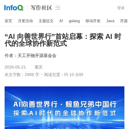

登录
首页
月更活动
主题征文
AI
golang
移动开发
Java
开源
“AI 向善世界行”首站启幕：探索 AI 时
代的全球协作新范式
作者：
天工开物开源基金会
2026-05-21
重庆
本文字数：2989 字
阅读完需：约 10 分钟