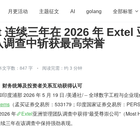
全部标签

月更活动
主题征文
AI
golang
nt 连续三年在 2026 年 Extel
penHarmony
算法
学习方法
Web3.0
高
队调查中斩获最高荣誉
程序员
运维
深度思考
低代码
redis
本文字数：847 字
阅读完需：约 3 分钟
、财务统筹及投资者关系互动获得认可
浦那 2026 年 5 月 19 日 /美通社/ -- 全球数字工程与企业
stems
（孟买证券交易所：533179；印度国家证券交易所：PERS
026 年
Extel
亚洲管理团队调查中获得“最受尊崇公司”（Most Ho
荣，连续三年在该调查中保持强劲表现。