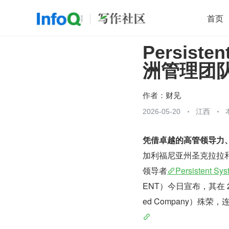
首页
Persiste
移动开发
Java
开源
架构
O
洲管理团
前端
AI
大数据
团队管理
查看更多

作者：
财见
2026-05-20
江西
凭借卓越的高管领导力
加利福尼亚州圣克拉拉和印度
领导者
Persistent Sy
ENT）今日宣布，其在 2
ed Company）殊