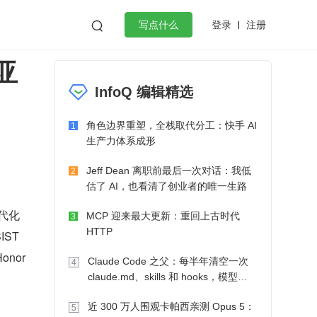
登录
注册

写点什么
 亚
效工作
数据库
Python
音视频
InfoQ 编辑精选
golang
微服务架构
flutter
角色边界重塑，全栈取代分工：快手 AI
1
生产力体系成形
Jeff Dean 离职前最后一次对话：我低
2
估了 AI，也看清了创业者的唯一生路
现代化
MCP 迎来最大更新：重回上古时代
3
HTTP
IST
nor
Claude Code 之父：每半年清空一次
4
claude.md、skills 和 hooks，模型自
己会想办法
近 300 万人围观卡帕西亲测 Opus 5：
5