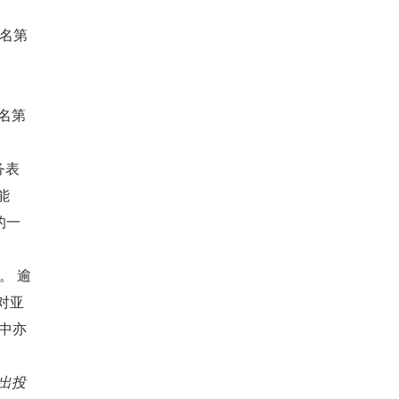
排名第
排名第
务表
能
的一
。 逾
对亚
中亦
映出投