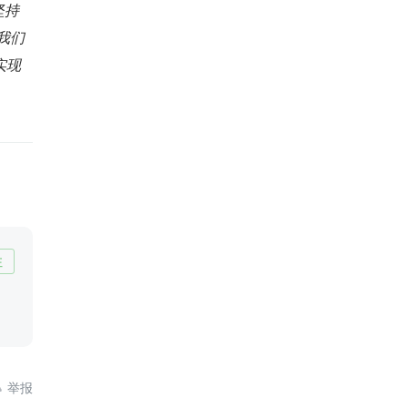
坚持
我们
实现
注
