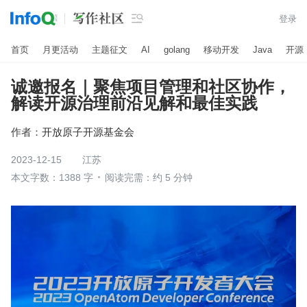

登录
首页
月更活动
主题征文
AI
golang
移动开发
Java
开源
诚邀报名｜聚焦项目管理和社区协作，
解读开源治理前沿见解和最佳实践
作者：
开放原子开源基金会
2023-12-15
江苏
本文字数：1388 字
阅读完需：约 5 分钟