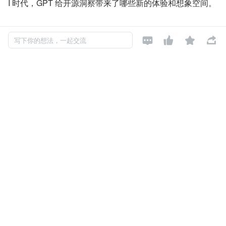
I 时代，GPT 给开源洞察带来了哪些新的体验和想象空间。
基于 OpenSCA 的开源风险治理技术探




写下你的想法，一起交流
索与实践