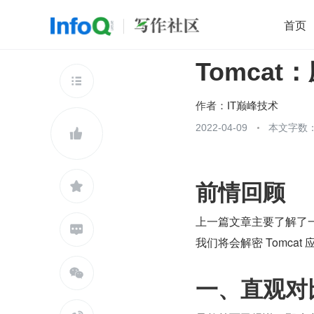
首页
Tomca
移动开发
Java
开源
架构
O

前端
AI
大数据
团队管理
作者：
IT巅峰技术
查看更多
2022-04-09
本文字数：


前情回顾

上一篇文章主要了解了一下

我们将会解密 Tomca

一、直观对