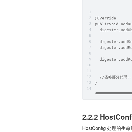
@Override
publicvoid addR
  digester.addO
               
  digester.addS
  digester.addR
               
  digester.addR
               
               
  //省略部分代码..
}
2.2.2 HostConf
HostConfig 处理的