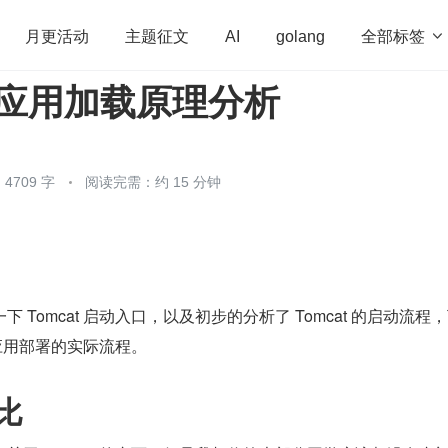
全部标签

月更活动
主题征文
AI
golang
t：应用加载原理分析
penHarmony
算法
学习方法
Web3.0
高
程序员
运维
深度思考
低代码
redis
4709 字
阅读完需：约 15 分钟
 Tomcat 启动入口，以及初步的分析了 Tomcat 的启动流程
t 应用部署的实际流程。
比