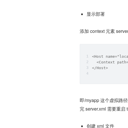
显示部署
添加 context 元素 se
<Host name="loc
  <Context path
</Host>
即/myapp 这个虚拟路径映
完 server.xml 需要重启
创建 xml 文件