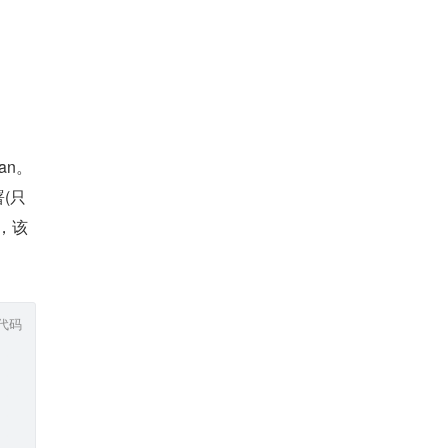
an。
署(只
用，该
代码