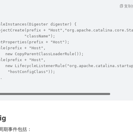
复制
uleInstances(Digester digester) {
bjectCreate(prefix + "Host","org.apache.catalina.core.St
           "className");
etProperties(prefix + "Host");
ule(prefix + "Host",
   new CopyParentClassLoaderRule());
ule(prefix + "Host",
   new LifecycleListenerRule("org.apache.catalina.startu
    "hostConfigClass"));
.
ig
生命周期事件包括：