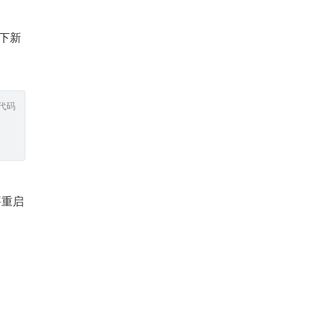
目录下新
代码
重启 