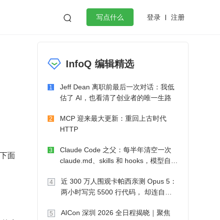
登录
注册

写点什么
效工作
数据库
Python
音视频
InfoQ 编辑精选
golang
微服务架构
flutter
Jeff Dean 离职前最后一次对话：我低
1
估了 AI，也看清了创业者的唯一生路
MCP 迎来最大更新：重回上古时代
2
HTTP
Claude Code 之父：每半年清空一次
3
，下面
claude.md、skills 和 hooks，模型自己
会想办法
近 300 万人围观卡帕西亲测 Opus 5：
4
两小时写完 5500 行代码， 却连自己
写的游戏都玩不了
AICon 深圳 2026 全日程揭晓｜聚焦
5