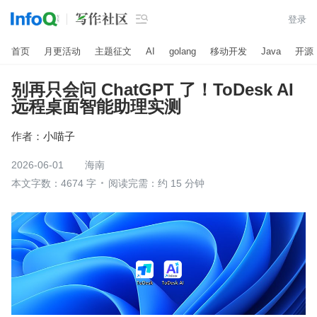

登录
首页
月更活动
主题征文
AI
golang
移动开发
Java
开源
别再只会问 ChatGPT 了！ToDesk AI
远程桌面智能助理实测
作者：
小喵子
2026-06-01
海南
本文字数：4674 字
阅读完需：约 15 分钟