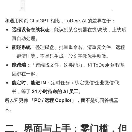
和通用网页 ChatGPT 相比，ToDesk AI 的差异在于：
远程设备在线状态
：能识别某台机器在线/离线，上线后
再自动处理。
能碰系统
：整理磁盘、批量重命名、清重复文件、远程
一键清理等，不是只生成一段文字教你手动做。
能跨端
：「跨端找文件」这类能力，和 ToDesk 远程基
因绑在一起。
能定时、能进 IM
：定时任务 + 绑定微信/企业微信/飞
书，等于 
24 小时待命的 AI 员工
。
所以它更像 
「PC / 远程 Copilot」
，而不是纯问答机器
人。
二、界面与上手：零门槛，但