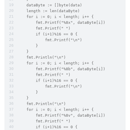
    dataByte := []byte(data)
    length := len(dataByte)
    for i := 0; i < length; i++ {
        fmt.Printf("%8x", dataByte[i])
        fmt.Printf(" ")
        if (i+1)%16 == 0 {
            fmt.Printf("\n")
        }
    }
    fmt.Println("\n")
    for i := 0; i < length; i++ {
        fmt.Printf("%8b", dataByte[i])
        fmt.Printf(" ")
        if (i+1)%16 == 0 {
            fmt.Printf("\n")
        }
    }
    fmt.Println("\n")
    for i := 0; i < length; i++ {
        fmt.Printf("%8v", dataByte[i])
        fmt.Printf(" ")
        if (i+1)%16 == 0 {