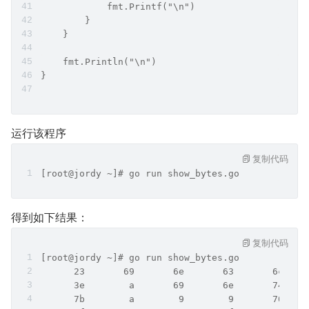
            fmt.Printf("\n")
        }
    }
    fmt.Println("\n")
}
运行该程序
复制代码
[root@jordy ~]# go run show_bytes.go
得到如下结果：
复制代码
[root@jordy ~]# go run show_bytes.go 
      23       69       6e       63       6c    
      3e        a       69       6e       74    
      7b        a        9        9       70    