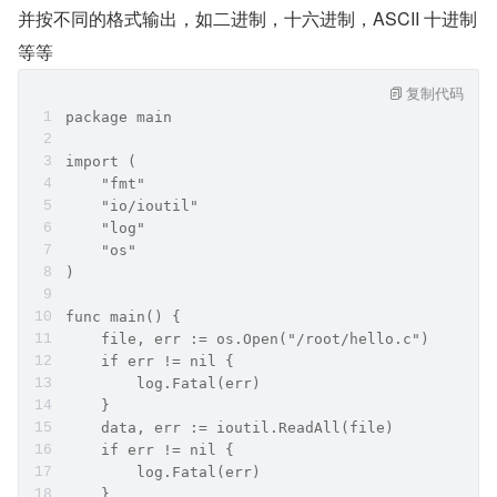
并按不同的格式输出，如二进制，十六进制，ASCII 十进制
等等            
复制代码
package main    
import (    
    "fmt"
    "io/ioutil"
    "log"
    "os"
)
func main() {
    file, err := os.Open("/root/hello.c")
    if err != nil {
        log.Fatal(err)
    }
    data, err := ioutil.ReadAll(file)
    if err != nil {
        log.Fatal(err)
    }