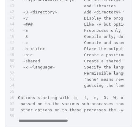
                           and libraries
  -B <directory>           Add <directory> to th
  -v                       Display the programs 
  -###                     Like -v but options q
  -E                       Preprocess only; do n
  -S                       Compile only; do not 
  -c                       Compile and assemble,
  -o <file>                Place the output into
  -pie                     Create a position ind
  -shared                  Create a shared libra
  -x <language>            Specify the language 
                           Permissible languages
                           'none' means revert t
                           guessing the language
Options starting with -g, -f, -m, -O, -W, or --p
 passed on to the various sub-processes invoked 
 other options on to these processes the -W<lett