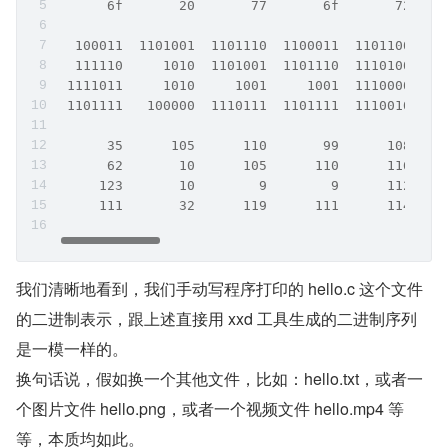
      6f       20       77       6f       72    
  100011  1101001  1101110  1100011  1101100  11
  111110     1010  1101001  1101110  1110100   1
 1111011     1010     1001     1001  1110000  11
 1101111   100000  1110111  1101111  1110010  11
      35      105      110       99      108    
      62       10      105      110      116    
     123       10        9        9      112    
     111       32      119      111      114    
我们清晰地看到，我们手动写程序打印的 hello.c 这个文件
的二进制表示，跟上述直接用 xxd 工具生成的二进制序列
是一模一样的。  
换句话说，假如换一个其他文件，比如：hello.txt，或者一
个图片文件 hello.png，或者一个视频文件 hello.mp4 等
等，本质均如此。    