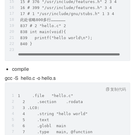
 15 # 376 "/usr/include/features.h" 2 3 4
 16 # 399 "/usr/include/features.h" 3 4
 17 # 1 "/usr/include/gnu/stubs.h" 1 3 4
 此处省略800多行………………
 837 # 2 "hello.c" 2
 838 int main(void){
 839   printf("hello world\n");
 840 }
compile   
gcc -S  hello.c -o hello.s
复制代码
1     .file   "hello.c"
  2     .section    .rodata
  3 .LC0:
  4     .string "hello world"
  5     .text
  6     .globl  main
  7     .type   main, @function