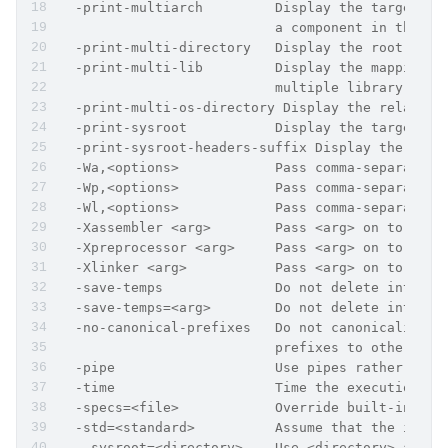
  -print-multiarch         Display the target's 
                           a component in the li
  -print-multi-directory   Display the root dire
  -print-multi-lib         Display the mapping b
                           multiple library sear
  -print-multi-os-directory Display the relative
  -print-sysroot           Display the target li
  -print-sysroot-headers-suffix Display the sysr
  -Wa,<options>            Pass comma-separated 
  -Wp,<options>            Pass comma-separated 
  -Wl,<options>            Pass comma-separated 
  -Xassembler <arg>        Pass <arg> on to the 
  -Xpreprocessor <arg>     Pass <arg> on to the 
  -Xlinker <arg>           Pass <arg> on to the 
  -save-temps              Do not delete interme
  -save-temps=<arg>        Do not delete interme
  -no-canonical-prefixes   Do not canonicalize p
                           prefixes to other gcc
  -pipe                    Use pipes rather than
  -time                    Time the execution of
  -specs=<file>            Override built-in spe
  -std=<standard>          Assume that the input
  --sysroot=<directory>    Use <directory> as th