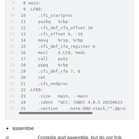
  8 main:
  9 .LFB0:
 10     .cfi_startproc
 11     pushq   %rbp
 12     .cfi_def_cfa_offset 16
 13     .cfi_offset 6, -16
 14     movq    %rsp, %rbp
 15     .cfi_def_cfa_register 6
 16     movl    $.LC0, %edi
 17     call    puts
 18     popq    %rbp
 19     .cfi_def_cfa 7, 8
 20     ret
 21     .cfi_endproc
 22 .LFE0:
 23     .size   main, .-main
 24     .ident  "GCC: (GNU) 4.8.5 20150623 (Red 
 25     .section    .note.GNU-stack,"",@progbits
assemble  
-c                       Compile and assemble, but do not link