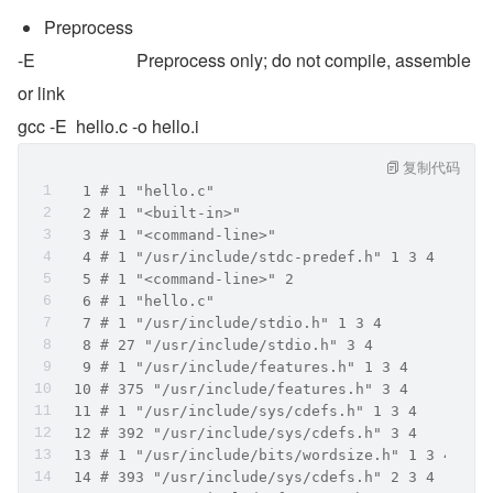
Preprocess  
-E                       Preprocess only; do not compile, assemble 
or link
gcc -E  hello.c -o hello.i
复制代码
  1 # 1 "hello.c"
  2 # 1 "<built-in>"
  3 # 1 "<command-line>"
  4 # 1 "/usr/include/stdc-predef.h" 1 3 4
  5 # 1 "<command-line>" 2
  6 # 1 "hello.c"
  7 # 1 "/usr/include/stdio.h" 1 3 4
  8 # 27 "/usr/include/stdio.h" 3 4
  9 # 1 "/usr/include/features.h" 1 3 4
 10 # 375 "/usr/include/features.h" 3 4
 11 # 1 "/usr/include/sys/cdefs.h" 1 3 4
 12 # 392 "/usr/include/sys/cdefs.h" 3 4
 13 # 1 "/usr/include/bits/wordsize.h" 1 3 4
 14 # 393 "/usr/include/sys/cdefs.h" 2 3 4