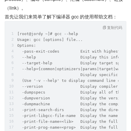
（link）。   
首先让我们来简单了解下编译器 gcc 的使用帮助文档：      
复制代码
[root@jordy ~]# gcc --help
Usage: gcc [options] file...
Options:
  -pass-exit-codes         Exit with highest err
  --help                   Display this informat
  --target-help            Display target specif
  --help={common|optimizers|params|target|warnin
                           Display specific type
  (Use '-v --help' to display command line optio
  --version                Display compiler vers
  -dumpspecs               Display all of the bu
  -dumpversion             Display the version o
  -dumpmachine             Display the compiler'
  -print-search-dirs       Display the directori
  -print-libgcc-file-name  Display the name of t
  -print-file-name=<lib>   Display the full path
  -print-prog-name=<prog>  Display the full path