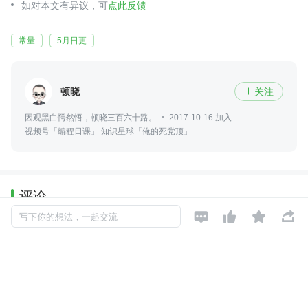
如对本文有异议，可
点此反馈
常量
5月日更
顿晓
关注

因观黑白愕然悟，顿晓三百六十路。
2017-10-16 加入
视频号「编程日课」 知识星球「俺的死党顶」
评论




写下你的想法，一起交流
暂无评论
Copyright © 2026, Geekbang Technology Ltd. All rights reserved. 极客邦控
股（北京）有限公司
京 ICP 备 16027448 号 - 5