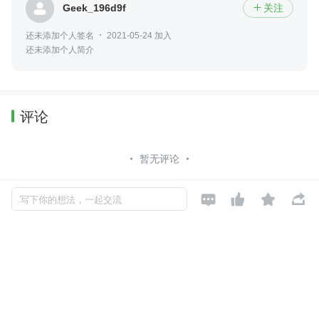
Geek_196d9f
关注

还未添加个人签名
2021-05-24 加入
还未添加个人简介
评论
暂无评论




写下你的想法，一起交流
Copyright © 2026, Geekbang Technology Ltd. All rights reserved. 极客邦控
股（北京）有限公司
京 ICP 备 16027448 号 - 5
产品资质
京公网安备 11010502039052号