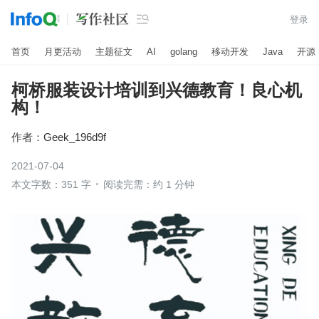

登录
首页
月更活动
主题征文
AI
golang
移动开发
Java
开源
柯桥服装设计培训到兴德教育！良心机
构！
作者：
Geek_196d9f
2021-07-04
本文字数：351 字
阅读完需：约 1 分钟